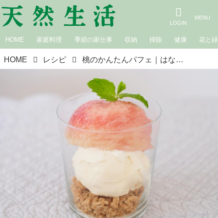
HOME
家庭料理
季節の家仕事
収納
掃除
健康
花と
HOME
レシピ
桃のかんたんパフェ｜はなのお菓子