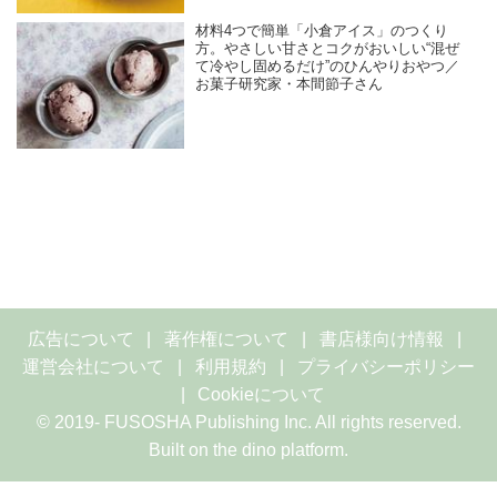
材料4つで簡単「小倉アイス」のつくり
方。やさしい甘さとコクがおいしい“混ぜ
て冷やし固めるだけ”のひんやりおやつ／
お菓子研究家・本間節子さん
広告について
著作権について
書店様向け情報
運営会社について
利用規約
プライバシーポリシー
Cookieについて
© 2019- FUSOSHA Publishing Inc. All rights reserved.
Built on
the dino platform
.