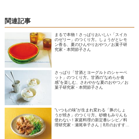
関連記事
まるで本物！さっぱりおいしい「スイカ
のゼリー」のつくり方。しょうがとレモ
ン香る、夏のひんやりおやつ／お菓子研
究家・本間節子さん
さっぱり「甘酒とヨーグルトのシャーベ
ット」のつくり方。甘酒の“なめらか食
感”を楽しむ、さわやかな夏のおやつ／お
菓子研究家・本間節子さん
“いつもの味”が生まれ変わる「豚のしょ
うが焼き」のつくり方。砂糖もみりんも
使わない！家庭料理の新定番レシピ／料
理研究家・瀬尾幸子さん｜8月のおすすめ
記事