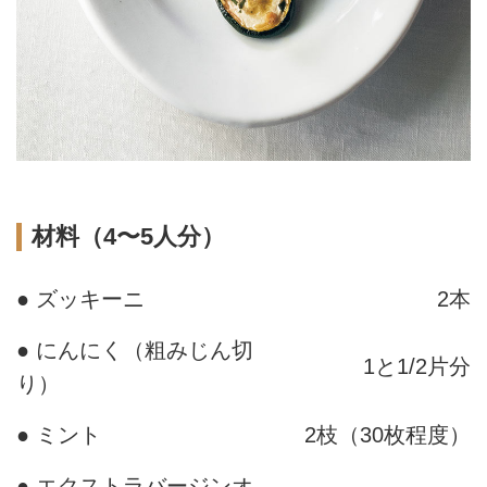
材料（4〜5人分）
● ズッキーニ
2本
● にんにく（粗みじん切
1と1/2片分
り）
● ミント
2枝（30枚程度）
● エクストラバージンオ