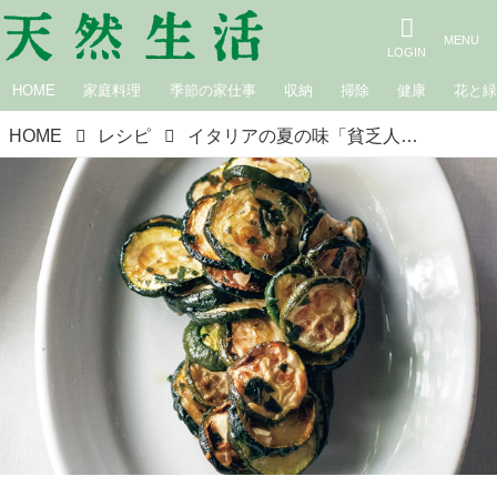
HOME
家庭料理
季節の家仕事
収納
掃除
健康
花と
HOME
レシピ
イタリアの夏の味「貧乏人のズッキーニ」のつくり方。ズッキーニの食感が楽しい思い出の味／料理家・ワインあけびさんの夏のおすそわけ料理