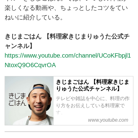
楽しくなる動画や、ちょっとしたコツをてい
ねいに紹介している。
きじまごはん 【料理家きじまりゅうた公式チ
ャンネル】
https://www.youtube.com/channel/UCoKFbpjl1
NtoxQ9O6CqvrOA
きじまごはん 【料理家きじま
りゅうた公式チャンネル】
テレビや雑誌を中心に、料理の作
り方をお伝えしている料理家で
す。
家でも作りやすい料理のレシピ情
www.youtube.com
報を公開します。
金曜日 火曜日 20：00に新作