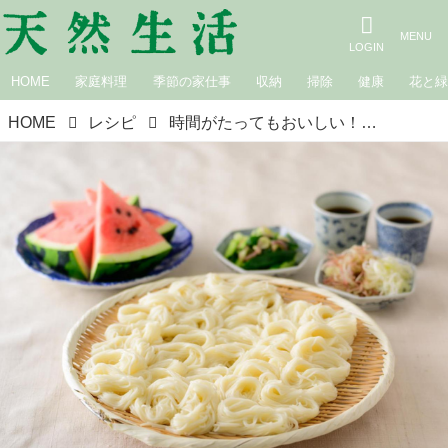
HOME
家庭料理
季節の家仕事
収納
掃除
健康
花と
HOME
レシピ
時間がたってもおいしい！きじま家3代に伝わる「そうめん」のゆで方、締め方、盛りつけ方／きじまりゅうたさん｜8月のおすすめ記事［実演動画つき］