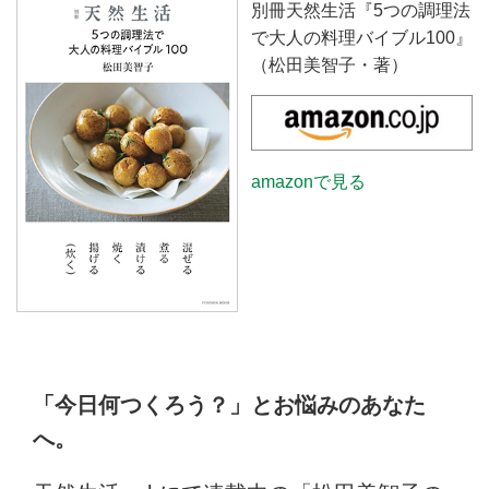
別冊天然生活『5つの調理法
で大人の料理バイブル100』
（松田美智子・著）
amazonで見る
「今日何つくろう？」とお悩みのあなた
へ。