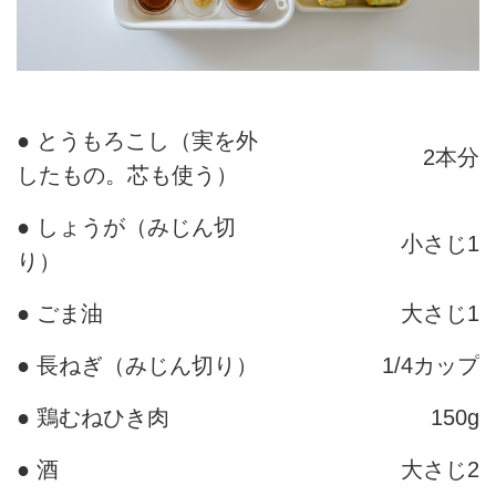
● とうもろこし（実を外
2本分
したもの。芯も使う）
● しょうが（みじん切
小さじ1
り）
● ごま油
大さじ1
● 長ねぎ（みじん切り）
1/4カップ
● 鶏むねひき肉
150g
● 酒
大さじ2