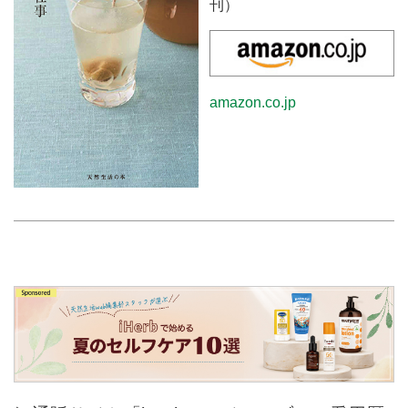
刊）
amazon.co.jp