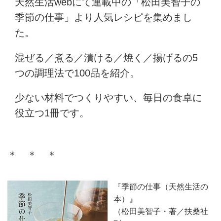
天然生活webにて連載中の「松田美智子の
季節の仕事」より人気レシピを集めまし
た。
混ぜる／煮る／漬ける／焼く／揚げるの5
つの調理法で100品を紹介。
少ない材料でつくりやすい、毎日の食卓に
役立つ1冊です。
＊ ＊ ＊
『季節の仕事（天然生活の
本）』
（松田美智子・著／扶桑社