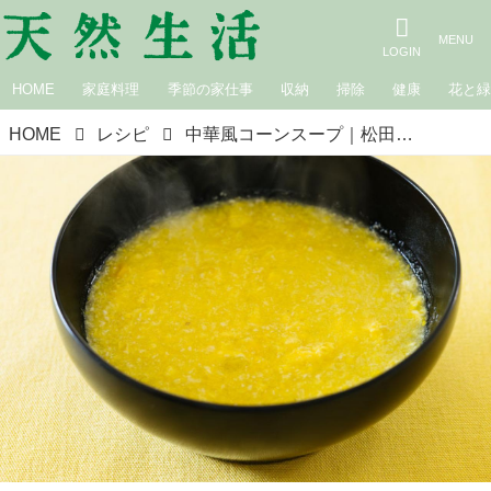
HOME
家庭料理
季節の家仕事
収納
掃除
健康
花と
HOME
レシピ
中華風コーンスープ｜松田美智子の季節の仕事