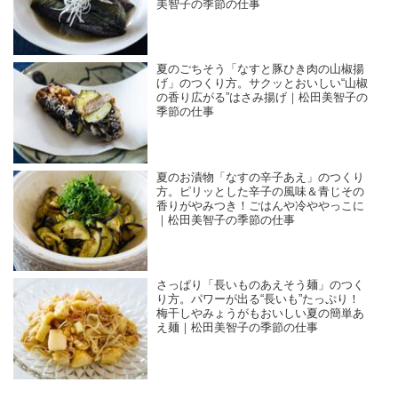
美智子の季節の仕事
夏のごちそう「なすと豚ひき肉の山椒揚
げ」のつくり方。サクッとおいしい“山椒
の香り広がる”はさみ揚げ｜松田美智子の
季節の仕事
夏のお漬物「なすの辛子あえ」のつくり
方。ピリッとした辛子の風味＆青じその
香りがやみつき！ごはんや冷ややっこに
｜松田美智子の季節の仕事
さっぱり「長いものあえそう麺」のつく
り方。パワーが出る“長いも”たっぷり！
梅干しやみょうがもおいしい夏の簡単あ
え麺｜松田美智子の季節の仕事