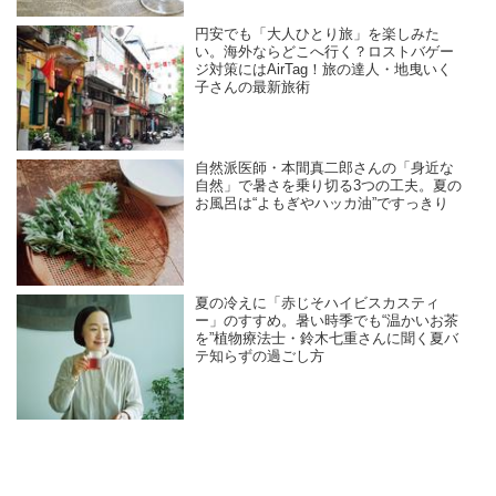
円安でも「大人ひとり旅」を楽しみた
い。海外ならどこへ行く？ロストバゲー
ジ対策にはAirTag！旅の達人・地曳いく
子さんの最新旅術
自然派医師・本間真二郎さんの「身近な
自然」で暑さを乗り切る3つの工夫。夏の
お風呂は“よもぎやハッカ油”ですっきり
夏の冷えに「赤じそハイビスカスティ
ー」のすすめ。暑い時季でも“温かいお茶
を”植物療法士・鈴木七重さんに聞く夏バ
テ知らずの過ごし方