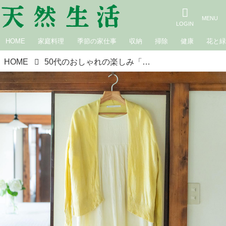
HOME
家庭料理
季節の家仕事
収納
掃除
健康
花と
HOME
50代のおしゃれの楽しみ「似合わなくなった」お気に入りは“今の自分に似合う色”に染めて楽しく解決／ecru・桐野恵美さん