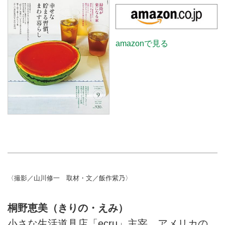
amazonで見る
〈撮影／山川修一 取材・文／飯作紫乃〉
桐野恵美（きりの・えみ）
小さな生活道具店「ecru」主宰。アメリカの