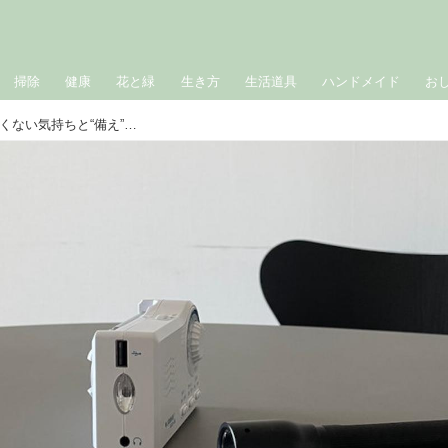
掃除
健康
花と緑
生き方
生活道具
ハンドメイド
お
わたしの「防災対策」ものを増やしたくない気持ちと“備え”の両立がむずかしい｜広瀬裕子の60歳からの衣食住健