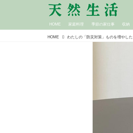
HOME
家庭料理
季節の家仕事
収納
HOME