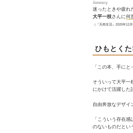
迷ったときや疲れ
大平一枝
さんに
何
（『天然生活』2020年12
ひもとくた
「この本、手にと
そういって大平一
にかけて活躍した
自由奔放なデザイ
「こういう存在感
のないものだとい