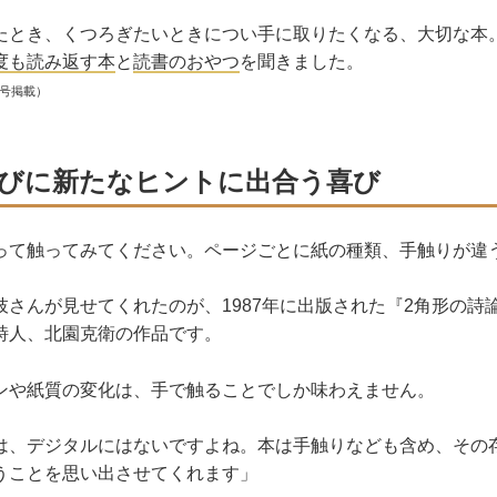
たとき、くつろぎたいときについ手に取りたくなる、大切な本
度も読み返す本
と
読書のおやつ
を聞きました。
月号掲載）
びに新たなヒントに出合う喜び
って触ってみてください。ページごとに紙の種類、手触りが違
枝さんが見せてくれたのが、1987年に出版された『2角形の詩
詩人、北園克衛の作品です。
ンや紙質の変化は、手で触ることでしか味わえません。
は、デジタルにはないですよね。本は手触りなども含め、その
うことを思い出させてくれます」