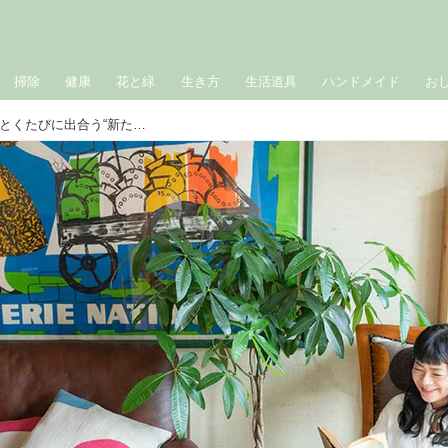
掃除
健康
花と緑
生き方
生活道具
ハンドメイド
お
何度も読み返す「私の好きな本」ひもとくたびに出合う“新たな気づき”に喜びを感じて／文筆家・大平一枝さん