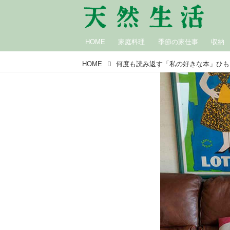
HOME
家庭料理
季節の家仕事
収納
HOME