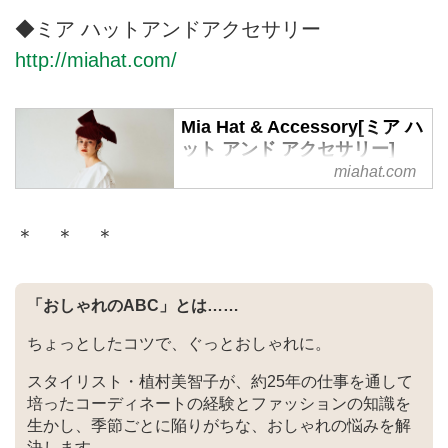
NEBULONI Eネブローニは1950
◆ミア ハットアンドアクセサリー
年前半にEugenio Nebulonieによ
http://miahat.com/
って設立された優れたクラフトマ
ンシップとイタリアンスタイルに
定評のある老舗ブランド。創立者
Mia Hat & Accessory[ミア ハ
たちから受け継がれた伝統的な靴
ット アンド アクセサリー]
作りの製法をそのままに、今もな
miahat.com
お熟練された職人がハンドメイド
で一点一点丁寧に作り続けていま
す。
＊ ＊ ＊
「おしゃれのABC」とは……
ちょっとしたコツで、ぐっとおしゃれに。
スタイリスト・植村美智子が、約25年の仕事を通して
培ったコーディネートの経験とファッションの知識を
生かし、季節ごとに陥りがちな、おしゃれの悩みを解
決します。