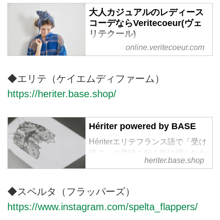
大人カジュアルのレディース
コーデならVeritecoeur(ヴェ
リテクール)
online.veritecoeur.com
サロペットやパンツ、レディース
コートなど、大人カジュアルコー
ディネートをお求めでしたら
◆エリテ（ケイエムディファーム）
Veritecoeur(ヴェリテクール)をご
https://heriter.base.shop/
検討ください。ギャザーワンピー
スやインナーワンピース、繊細な
レースが美しい白ブラウスや黒ブ
Hériter powered by BASE
ラウスなど、ナチュラルながら、
上質な素材と洗練されたデザイン
Hériterエリテフランス語で「受け
で、大人の女性に寄り添うファッ
継ぐ」の意味１針１針に綴られた
heriter.base.shop
ションを提供しております。
記憶と技術を未来に受け継ぐ余韻
のある服私達の作る服は、長い時
間をかけて関わる全ての人々の試
◆スペルタ（フラッパーズ）
行錯誤でできています。時代と共
https://www.instagram.com/spelta_flappers/
に、手仕事や技術が衰退しつつあ