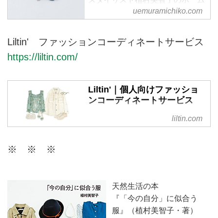
ページです。
uemuramichiko.com
Liltin' ファッションコーディネートサービス
https://liltin.com/
Liltin'｜個人向けファッショ
ンコーディネートサービス
リルティンは、個人の方が日頃の
liltin.com
ファッションに関するお悩みを相
談できる、パーソナルなコーディ
※ ※ ※
ネートサービスです。今のあなた
に似合うスタイルを現役スタイリ
ストがご提案。ファッションを楽
しむお手伝いをいたします。
天然生活の本
『「今の自分」に似合う
服』（植村美智子・著）