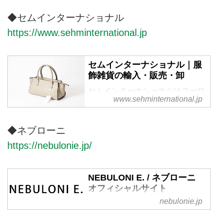
る今、少しでも未来に受け継ぐ事
ができ、長く愛する事のできる物
◆セムインターナショナル
作りを目指します。
https://www.sehminternational.jp
セムインターナショナル｜服
飾雑貨の輸入・販売・卸
セムインターナショナルはヨーロ
www.sehminternational.jp
ッパ、アメリカの服飾及び服雑貨
の輸入、販売、卸を行っていま
す。
◆ネブローニ
https://nebulonie.jp/
NEBULONI E. / ネブローニ
オフィシャルサイト
nebulonie.jp
NEBULONI Eネブローニのオフィ
シャルオンラインサイト。