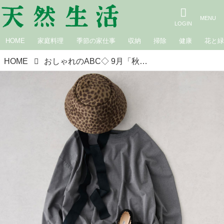
HOME
家庭料理
季節の家仕事
収納
掃除
健康
花と
HOME
おしゃれのABC◇ 9月「秋を楽しむ主役アイテム」その（5）〜ヒロインな小物たち〜 現役スタイリストが、おしゃれの悩みを解決｜植村美智子