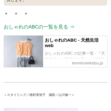
＊ ＊ ＊
おしゃれのABCの一覧を見る ⇒
おしゃれのABC - 天然生活
web
おしゃれのABC の記事一覧 - 『天
然生活』が運営する暮らしの情報
tennenseikatsu.jp
サイト。食やファッション、暮ら
しの知恵はもちろん、Webオリジ
ナルの情報を毎日配信
＜スタイリング／植村美智子 撮影／山川修一＞