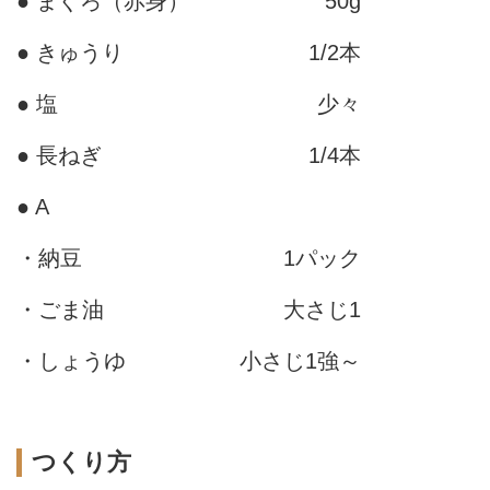
● まぐろ（赤身）
50g
● きゅうり
1/2本
● 塩
少々
● 長ねぎ
1/4本
● A
・納豆
1パック
・ごま油
大さじ1
・しょうゆ
小さじ1強～
つくり方