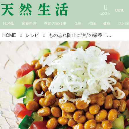
HOME
家庭料理
季節の家仕事
収納
掃除
健康
花と
HOME
レシピ
もの忘れ防止に“魚”の栄養「まぐろ納豆」のつくり方。タンパク質と豊富なビタミン／料理研究家・松田美智子さん、メモリークリニックお茶の水院長・朝田隆先生