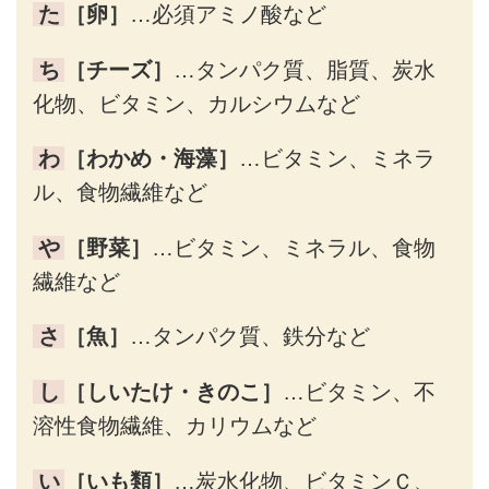
た
［卵］
…必須アミノ酸など
ち
［チーズ］
…タンパク質、脂質、炭水
化物、ビタミン、カルシウムなど
わ
［わかめ・海藻］
…ビタミン、ミネラ
ル、食物繊維など
や
［野菜］
…ビタミン、ミネラル、食物
繊維など
さ
［魚］
…タンパク質、鉄分など
し
［しいたけ・きのこ］
…ビタミン、不
溶性食物繊維、カリウムなど
い
［いも類］
…炭水化物、ビタミンＣ、