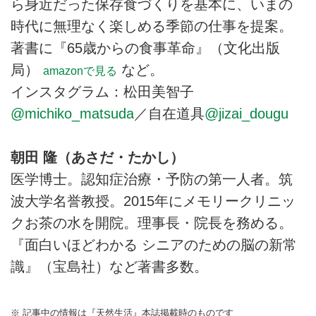
ら身近だった保存食づくりを基本に、いまの
時代に無理なく楽しめる季節の仕事を提案。
著書に『65歳からの食事革命』（文化出版
局）
など。
amazonで見る
インスタグラム：松田美智子
@michiko_matsuda
／自在道具
@jizai_dougu
朝田 隆（あさだ・たかし）
医学博士。認知症治療・予防の第一人者。筑
波大学名誉教授。2015年にメモリークリニッ
クお茶の水を開院。理事長・院長を務める。
『面白いほどわかる シニアのための脳の新常
識』（宝島社）など著書多数。
※ 記事中の情報は『天然生活』本誌掲載時のものです