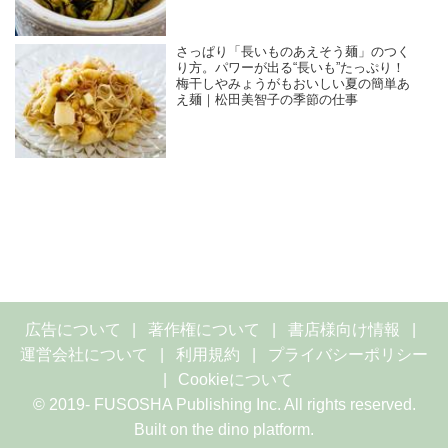
さっぱり「長いものあえそう麺」のつく
り方。パワーが出る“長いも”たっぷり！
梅干しやみょうがもおいしい夏の簡単あ
え麺｜松田美智子の季節の仕事
広告について
著作権について
書店様向け情報
運営会社について
利用規約
プライバシーポリシー
Cookieについて
© 2019- FUSOSHA Publishing Inc. All rights reserved.
Built on
the dino platform
.