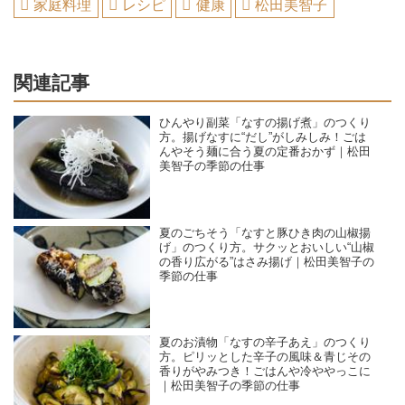
家庭料理
レシピ
健康
松田美智子
関連記事
ひんやり副菜「なすの揚げ煮」のつくり
方。揚げなすに“だし”がしみしみ！ごは
んやそう麺に合う夏の定番おかず｜松田
美智子の季節の仕事
夏のごちそう「なすと豚ひき肉の山椒揚
げ」のつくり方。サクッとおいしい“山椒
の香り広がる”はさみ揚げ｜松田美智子の
季節の仕事
夏のお漬物「なすの辛子あえ」のつくり
方。ピリッとした辛子の風味＆青じその
香りがやみつき！ごはんや冷ややっこに
｜松田美智子の季節の仕事