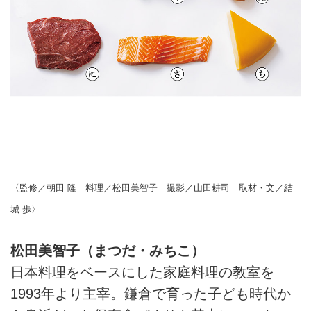
〈監修／朝田 隆 料理／松田美智子 撮影／山田耕司 取材・文／結
城 歩〉
松田美智子（まつだ・みちこ）
日本料理をベースにした家庭料理の教室を
1993年より主宰。鎌倉で育った子ども時代か