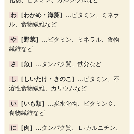
わ
［わかめ・海藻］
…ビタミン、ミネラ
ル、食物繊維など
や
［野菜］
…ビタミン、ミネラル、食物
繊維など
さ
［魚］
…タンパク質、鉄分など
し
［しいたけ・きのこ］
…ビタミン、不
溶性食物繊維、カリウムなど
い
［いも類］
…炭水化物、ビタミンＣ、
食物繊維など
に
［肉］
…タンパク質、Ｌ-カルニチン、