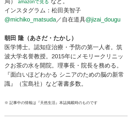
局）
など。
amazonで見る
インスタグラム：松田美智子
@michiko_matsuda
／自在道具
@jizai_dougu
朝田 隆（あさだ・たかし）
医学博士。認知症治療・予防の第一人者。筑
波大学名誉教授。2015年にメモリークリニッ
クお茶の水を開院。理事長・院長を務める。
『面白いほどわかる シニアのための脳の新常
識』（宝島社）など著書多数。
※ 記事中の情報は『天然生活』本誌掲載時のものです