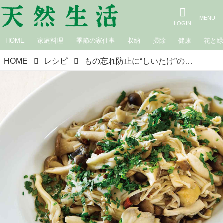
HOME
家庭料理
季節の家仕事
収納
掃除
健康
花と
HOME
レシピ
もの忘れ防止に“しいたけ”の栄養「いろいろきのこのマリネ」のつくり方。ビタミンDが脳にうれしい／料理研究家・松田美智子さん、メモリークリニックお茶の水院長・朝田隆先生