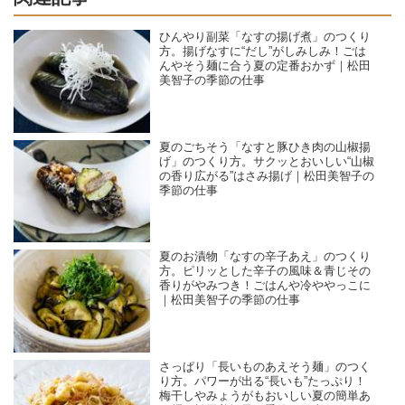
ひんやり副菜「なすの揚げ煮」のつくり
方。揚げなすに“だし”がしみしみ！ごは
んやそう麺に合う夏の定番おかず｜松田
美智子の季節の仕事
夏のごちそう「なすと豚ひき肉の山椒揚
げ」のつくり方。サクッとおいしい“山椒
の香り広がる”はさみ揚げ｜松田美智子の
季節の仕事
夏のお漬物「なすの辛子あえ」のつくり
方。ピリッとした辛子の風味＆青じその
香りがやみつき！ごはんや冷ややっこに
｜松田美智子の季節の仕事
さっぱり「長いものあえそう麺」のつく
り方。パワーが出る“長いも”たっぷり！
梅干しやみょうがもおいしい夏の簡単あ