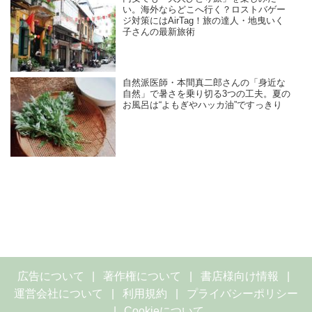
い。海外ならどこへ行く？ロストバゲー
ジ対策にはAirTag！旅の達人・地曳いく
子さんの最新旅術
自然派医師・本間真二郎さんの「身近な
自然」で暑さを乗り切る3つの工夫。夏の
お風呂は“よもぎやハッカ油”ですっきり
広告について
著作権について
書店様向け情報
運営会社について
利用規約
プライバシーポリシー
Cookieについて