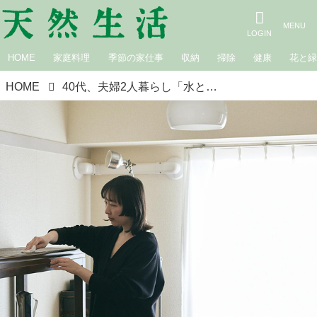
HOME
家庭料理
季節の家仕事
収納
掃除
健康
花と
HOME
40代、夫婦2人暮らし「水と布だけ」シンプル掃除のすすめ。心もすっきり！とにかく簡単に“清々しい空間”を保つ方法／動画制作者・深尾双葉さん