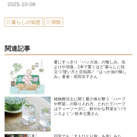
2025-10-08
暮らしの知恵
掃除
関連記事
夏にすっきり「ハッカ油」の愉しみ。虫
よけや消臭…1本で驚くほど“暮らしに役
立つ”使い方と豆知識／『はっか油の愉し
み』著者・前田京子さん
植物療法士に聞く夏の体が整う「ハーブ
や野菜」の取り入れ方。とれたてハーブ
はティーソーダに、鮮やかな野菜を“バラ
ンスよく”／鈴木七重さん
円安でも「大人ひとり旅」を楽しみた