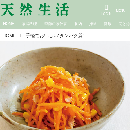
HOME
家庭料理
季節の家仕事
収納
掃除
健康
花と
HOME
手軽でおいしい“タンパク質”ごはん「にんじんとツナのサラダ」のつくり方。ビタミンもたっぷり！元気で若々しい体に／長谷川弓子さん（料理家・栄養士）