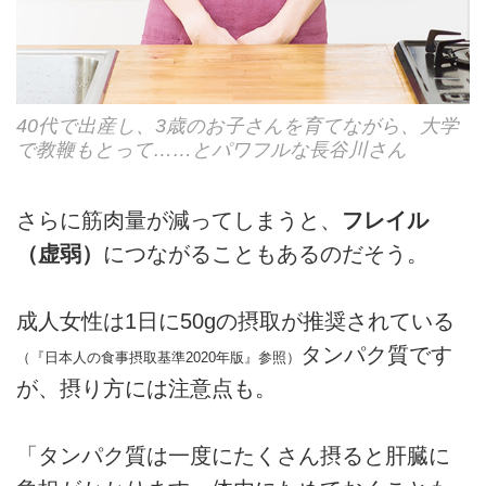
40代で出産し、3歳のお子さんを育てながら、大学
で教鞭もとって……とパワフルな長谷川さん
さらに筋肉量が減ってしまうと、
フレイル
（虚弱）
につながることもあるのだそう。
成人女性は1日に50gの摂取が推奨されている
タンパク質です
（『日本人の食事摂取基準2020年版』参照）
が、摂り方には注意点も。
「タンパク質は一度にたくさん摂ると肝臓に