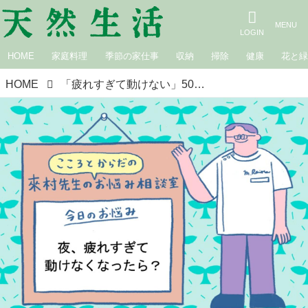
HOME
家庭料理
季節の家仕事
収納
掃除
健康
花と
HOME
「疲れすぎて動けない」50代、毎日クタクタな“更年期世代”が気をつけたい暮らしの対策とおすすめの漢方｜こころとからだのお悩み相談室／らいむらクリニック・來村昌紀先生