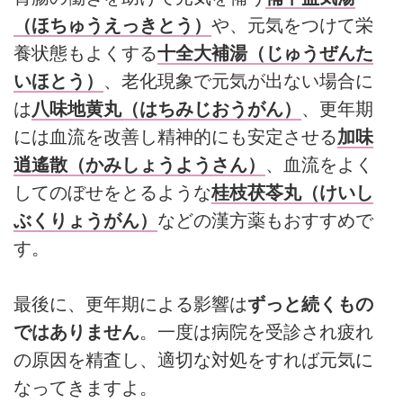
（ほちゅうえっきとう）
や、元気をつけて栄
養状態もよくする
十全大補湯（じゅうぜんた
いほとう）
、老化現象で元気が出ない場合に
は
八味地黄丸（はちみじおうがん）
、更年期
には血流を改善し精神的にも安定させる
加味
逍遙散（かみしょうようさん）
、血流をよく
してのぼせをとるような
桂枝茯苓丸（けいし
ぶくりょうがん）
などの漢方薬もおすすめで
す。
最後に、更年期による影響は
ずっと続くもの
ではありません
。一度は病院を受診され疲れ
の原因を精査し、適切な対処をすれば元気に
なってきますよ。