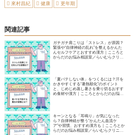
來村昌紀
健康
更年期
関連記事
ガチガチ肩こりは「ストレス」が原因？
緊張や“自律神経の乱れ”を整えるかんた
んセルフケアとおすすめ漢方｜こころと
からだのお悩み相談室／らいむらクリニ
ック・來村昌紀先生
「夏バテしない体」をつくるには？汗を
かきやすくする“暑熱順化”のポイント
と、じめじめ蒸し暑さを乗り切るおすす
め食材や漢方｜こころとからだのお悩み
相談室／らいむらクリニック・來村昌紀
先生
キーンとなる「耳鳴り」が気になった
ら？自律神経が整う“かんたん血流ケ
ア”や習慣、おすすめ漢方も｜こころとか
らだのお悩み相談室／らいむらクリニッ