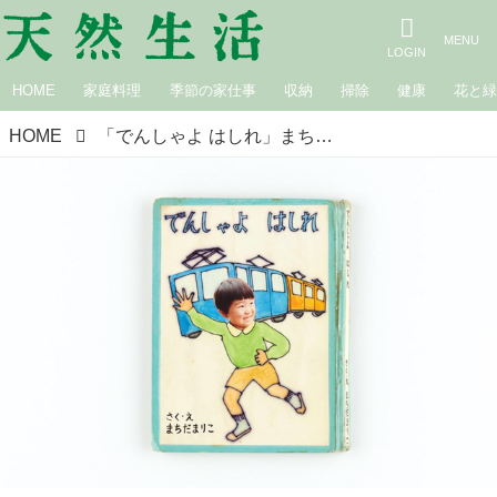
HOME
家庭料理
季節の家仕事
収納
掃除
健康
花と
HOME
「でんしゃよ はしれ」まちだファミリーの手づくり絵本。お兄ちゃんになった息子の“好き”を全力で応援／町田万里子さん