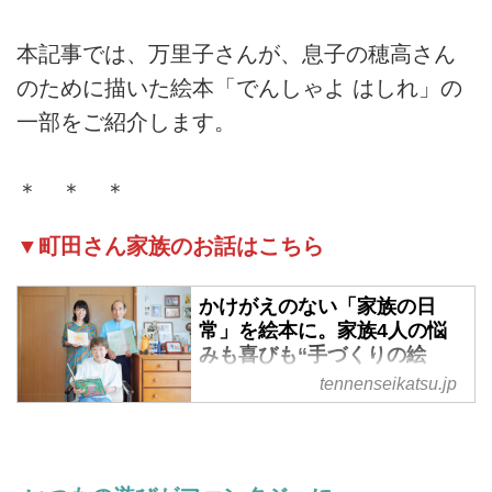
本記事では、万里子さんが、息子の穂高さん
のために描いた絵本「でんしゃよ はしれ」の
一部をご紹介します。
＊ ＊ ＊
▼町田さん家族のお話はこちら
かけがえのない「家族の日
常」を絵本に。家族4人の悩
みも喜びも“手づくりの絵
本”に込めて半世紀。愛で紡ぐ
tennenseikatsu.jp
小さな幸せの物語／まちだフ
ァミリー - 天然生活web
日々の出来事からお話の種をすく
い上げ、絵と文を書き、製本をす