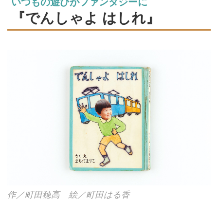
いつもの遊びがファンタジーに
る。世界で1冊だけのオリジナル
『でんしゃよ はしれ』
絵本を、半世紀近くつくり続けて
きた家族を訪ねました。（『天然
生活』2024年9月号掲載）
作／町田穂高 絵／町田はる香