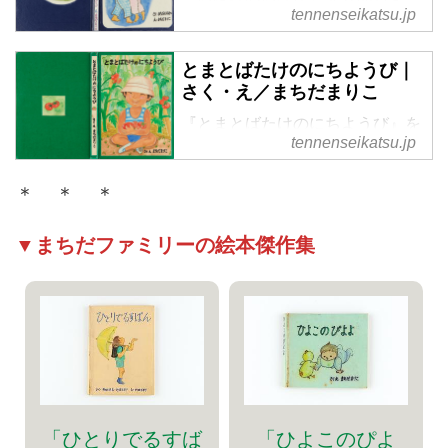
tennenseikatsu.jp
す。町田家で実際にあったストー
リーを絵本に。子ども時代のちょ
っとした怖いもの見たさがうまく
とまとばたけのにちようび｜
現れています。おばけのおなかの
さく・え／まちだまりこ
正体は、実際は母・万里子さんだ
『とまとばたけのにちようび』を
ったとか。
tennenseikatsu.jp
公開します。子どもに土いじりを
させたいという動機でスタート
＊ ＊ ＊
し、9年間続けた区民農園でのエ
ピソードです。
▼まちだファミリーの絵本傑作集
「ひとりでるすば
「ひよこのぴよ