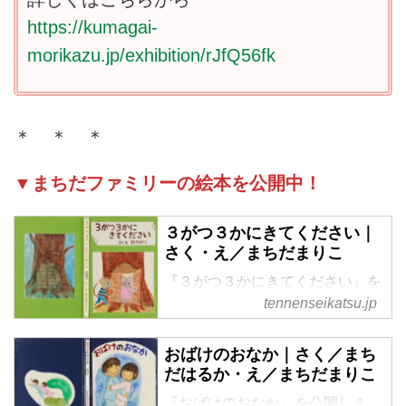
https://kumagai-
morikazu.jp/exhibition/rJfQ56fk
＊ ＊ ＊
▼まちだファミリーの絵本を公開中！
３がつ３かにきてください｜
さく・え／まちだまりこ
『３がつ３かにきてください』を
公開します。母・万里子さんの心
tennenseikatsu.jp
にふと浮かんだひな祭りのシーン
を描きたくて生まれた絵本。かわ
おばけのおなか｜さく／まち
いい世界観に引き込まれます。
だはるか・え／まちだまりこ
『おばけのおなか』を公開しま