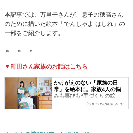
本記事では、万里子さんが、息子の穂高さん
のために描いた絵本「でんしゃよ はしれ」の
一部をご紹介します。
＊ ＊ ＊
▼町田さん家族のお話はこちら
かけがえのない「家族の日
常」を絵本に。家族4人の悩
みも喜びも“手づくりの絵
本”に込めて半世紀。愛で紡ぐ
tennenseikatsu.jp
小さな幸せの物語／まちだフ
ァミリー - 天然生活web
日々の出来事からお話の種をすく
い上げ、絵と文を書き、製本をす