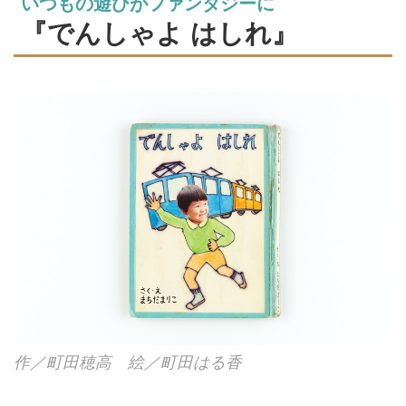
いつもの遊びがファンタジーに
る。世界で1冊だけのオリジナル
『でんしゃよ はしれ』
絵本を、半世紀近くつくり続けて
きた家族を訪ねました。（『天然
生活』2024年9月号掲載）
作／町田穂高 絵／町田はる香