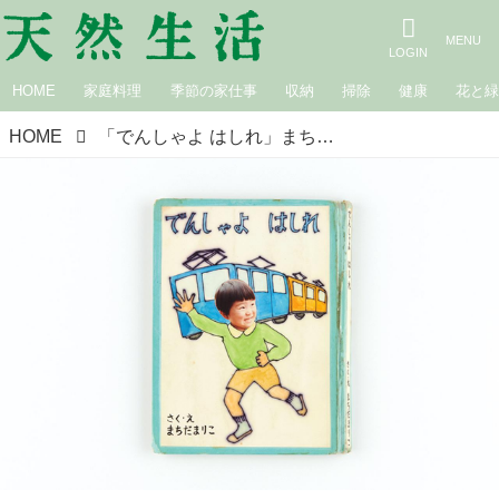
HOME
家庭料理
季節の家仕事
収納
掃除
健康
花と
HOME
「でんしゃよ はしれ」まちだファミリーの手づくり絵本。お兄ちゃんになった息子の“好き”を全力で応援／町田万里子さん