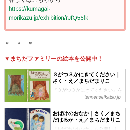
https://kumagai-
morikazu.jp/exhibition/rJfQ56fk
＊ ＊ ＊
▼まちだファミリーの絵本を公開中！
３がつ３かにきてください｜
さく・え／まちだまりこ
『３がつ３かにきてください』を
公開します。母・万里子さんの心
tennenseikatsu.jp
にふと浮かんだひな祭りのシーン
を描きたくて生まれた絵本。かわ
おばけのおなか｜さく／まち
いい世界観に引き込まれます。
だはるか・え／まちだまりこ
『おばけのおなか』を公開しま