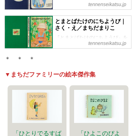
tennenseikatsu.jp
す。町田家で実際にあったストー
リーを絵本に。子ども時代のちょ
っとした怖いもの見たさがうまく
とまとばたけのにちようび｜
現れています。おばけのおなかの
さく・え／まちだまりこ
正体は、実際は母・万里子さんだ
『とまとばたけのにちようび』を
ったとか。
tennenseikatsu.jp
公開します。子どもに土いじりを
させたいという動機でスタート
＊ ＊ ＊
し、9年間続けた区民農園でのエ
ピソードです。
▼まちだファミリーの絵本傑作集
「ひとりでるすば
「ひよこのぴよ