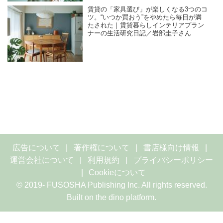
賃貸の「家具選び」が楽しくなる3つのコ
ツ。“いつか買おう”をやめたら毎日が満
たされた｜賃貸暮らしインテリアプラン
ナーの生活研究日記／岩部圭子さん
広告について
著作権について
書店様向け情報
運営会社について
利用規約
プライバシーポリシー
Cookieについて
© 2019- FUSOSHA Publishing Inc. All rights reserved.
Built on
the dino platform
.