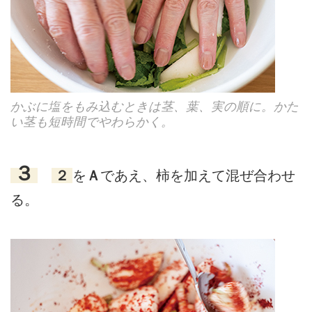
かぶに塩をもみ込むときは茎、葉、実の順に。かた
い茎も短時間でやわらかく。
３
２
を
Ａ
であえ、柿を加えて混ぜ合わせ
る。