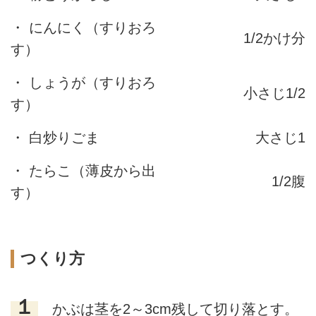
・ にんにく（すりおろ
1/2かけ分
す）
・ しょうが（すりおろ
小さじ1/2
す）
・ 白炒りごま
大さじ1
・ たらこ（薄皮から出
1/2腹
す）
つくり方
１
かぶは茎を2～3cm残して切り落とす。