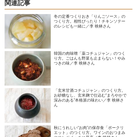
関連記事
冬の定番つくりおき「りんごソース」の
つくり方。相性ぴったり！チキンソテー
のレシピも一緒に／李 映林さん
韓国の肉味噌「薬コチュジャン」のつく
り方。ごはんも野菜も止まらない！やみ
つきの味／李 映林さん
「玄米甘酒コチュジャン」のつくり方。
お砂糖なし、玄米麹で仕込む“まろやかで
深みのある”本格派の味わい／李 映林さ
ん
秋にうれしい“お肉”の保存食「ポークリ
エット」のつくり方。ワインのおつまみ