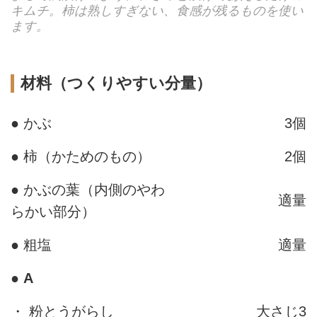
キムチ。柿は熟しすぎない、食感が残るものを使い
ます。
材料（つくりやすい分量）
● かぶ
3個
● 柿（かためのもの）
2個
● かぶの葉（内側のやわ
適量
らかい部分）
● 粗塩
適量
●
A
・ 粉とうがらし
大さじ3