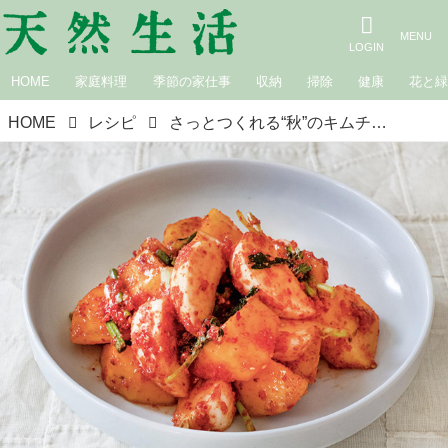
HOME
家庭料理
季節の家仕事
収納
掃除
健康
花と
HOME
レシピ
さっとつくれる“秋”のキムチ「かぶと柿のキムチ」のつくり方／李 映林さん