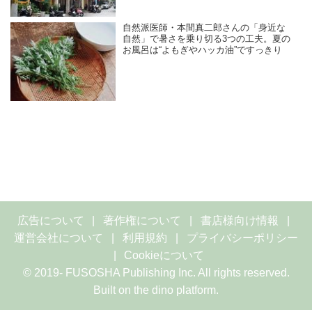
自然派医師・本間真二郎さんの「身近な
自然」で暑さを乗り切る3つの工夫。夏の
お風呂は“よもぎやハッカ油”ですっきり
広告について
著作権について
書店様向け情報
運営会社について
利用規約
プライバシーポリシー
Cookieについて
© 2019- FUSOSHA Publishing Inc. All rights reserved.
Built on
the dino platform
.