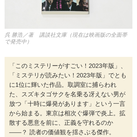
呉 勝浩／著 講談社文庫（現在は映画版の全面帯
で発売中）
「このミステリーがすごい！2023年版」、
「ミステリが読みたい！2023年版」でとも
に1位に輝いた作品。取調室に捕らわれ
た、スズキタゴサクを名乗る冴えない男が
放つ「十時に爆発があります」という一言
から始まる。東京は相次ぐ爆弾で炎上。拡
散する悪意を前に、正義を守れるのか
——？ 読者の価値観を揺さぶる傑作。