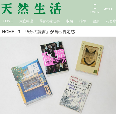
HOME
家庭料理
季節の家仕事
収納
掃除
健康
花と
HOME
「5分の読書」が自己肯定感を高めてくれる。書店員・森田めぐみさんの“忙しいときこそ”読みたくなるおすすめ本4選