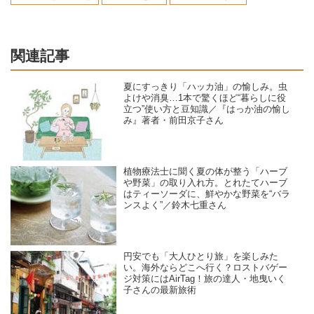
関連記事
夏にすっきり「ハッカ油」の愉しみ。虫
よけや消臭…1本で驚くほど“暮らしに役
立つ”使い方と豆知識／『はっか油の愉し
み』著者・前田京子さん
植物療法士に聞く夏の体が整う「ハーブ
や野菜」の取り入れ方。とれたてハーブ
はティーソーダに、鮮やかな野菜を“バラ
ンスよく”／鈴木七重さん
円安でも「大人ひとり旅」を楽しみた
い。海外ならどこへ行く？ロストバゲー
ジ対策にはAirTag！旅の達人・地曳いく
子さんの最新旅術