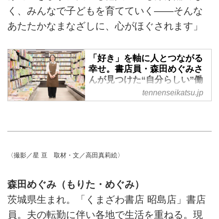
く、みんなで子どもを育てていく——そんな
あたたかなまなざしに、心がほぐされます」
「好き」を軸に人とつながる
幸せ。書店員・森田めぐみさ
んが見つけた“自分らしい”働
き方 - 天然生活web
tennenseikatsu.jp
本のページをめくるたびに、誰か
の人生が動き出す。そんな瞬間を
そっと見届けているのが、くまざ
わ書店・昭島店で働く森田めぐみ
さん。森田さんのやさしい眼差し
〈撮影／星 亘 取材・文／高田真莉絵〉
と、"好き"を軸に自分らしく働く
日々に耳を傾けました。
森田めぐみ（もりた・めぐみ）
茨城県生まれ。「くまざわ書店 昭島店」書店
員。夫の転勤に伴い各地で生活を重ねる。現