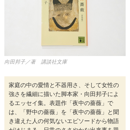
向田邦子／著 講談社文庫
家庭の中の愛情と不器用さ、そして女性の
強さを繊細に描いた脚本家・向田邦子によ
るエッセイ集。表題作「夜中の薔薇」で
は、「野中の薔薇」を「夜中の薔薇」と聞
き違えた人の何気ないエピソードから物語
がはじまる。日常のささやかな出来事を題