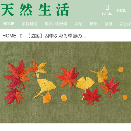
HOME
家庭料理
季節の家仕事
収納
掃除
健康
花と
HOME
【図案】四季を彩る季節の花「紅葉」の刺しゅう・実物大図案｜手芸作家・庄司裕子さん『天然生活』2025年11月号“目次の刺しゅう”