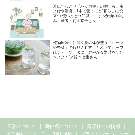
夏にすっきり「ハッカ油」の愉しみ。虫
よけや消臭…1本で驚くほど“暮らしに役
立つ”使い方と豆知識／『はっか油の愉し
み』著者・前田京子さん
植物療法士に聞く夏の体が整う「ハーブ
や野菜」の取り入れ方。とれたてハーブ
はティーソーダに、鮮やかな野菜を“バラ
ンスよく”／鈴木七重さん
広告について
著作権について
書店様向け情報
運営会社について
利用規約
プライバシーポリシー