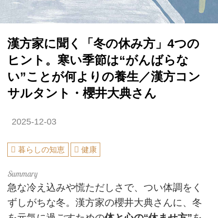
漢方家に聞く「冬の休み方」4つの
ヒント。寒い季節は“がんばらな
い”ことが何よりの養生／漢方コン
サルタント・櫻井大典さん
2025-12-03
暮らしの知恵
健康
急な冷え込みや慌ただしさで、つい体調をく
ずしがちな冬。漢方家の櫻井大典さんに、冬
を元気に過ごすための
体と心の“休ませ方”
を