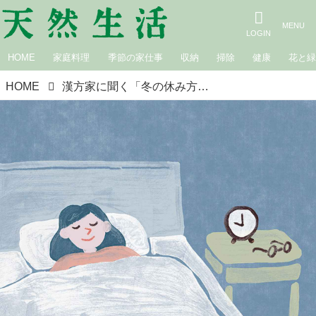
HOME
家庭料理
季節の家仕事
収納
掃除
健康
花と
HOME
漢方家に聞く「冬の休み方」4つのヒント。寒い季節は“がんばらない”ことが何よりの養生／漢方コンサルタント・櫻井大典さん