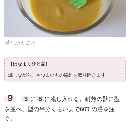
漉したところ
［はなよりひと言］
漉しながら、さつまいもの繊維を取り除きます。
９
３
に
８
に流し入れる。耐熱の器に型
を並べ、型の半分くらいまで60℃の湯を注
ぐ。