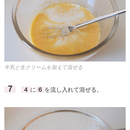
牛乳と生クリームを加えて混ぜる
７
４
に
６
を流し入れて混ぜる。