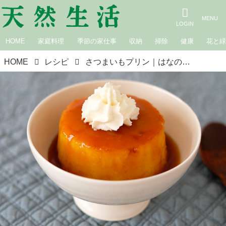
HOME
家庭料理
季節の家仕事
収納
掃除
健康
花と
HOME
レシピ
さつまいもプリン｜はなのお菓子