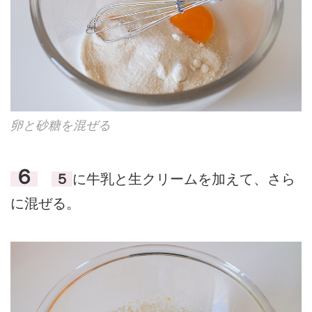
卵と砂糖を混ぜる
６
５
に牛乳と生クリームを加えて、さら
に混ぜる。