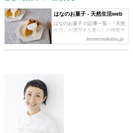
はなのお菓子 - 天然生活web
はなのお菓子 の記事一覧 - 『天然
生活』が運営する暮らしの情報サ
イト。食やファッション、暮らし
tennenseikatsu.jp
の知恵はもちろん、Webオリジナ
ルの情報を毎日配信