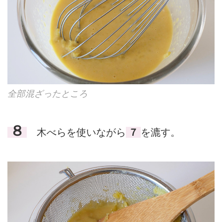
全部混ざったところ
８
木べらを使いながら
７
を漉す。