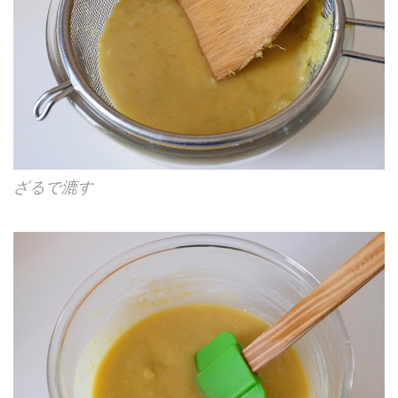
ざるで漉す