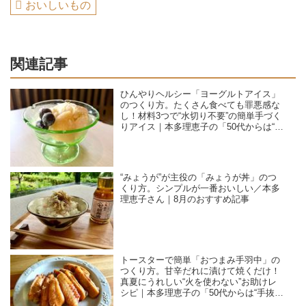
おいしいもの
関連記事
ひんやりヘルシー「ヨーグルトアイス」
のつくり方。たくさん食べても罪悪感な
し！材料3つで“水切り不要”の簡単手づく
りアイス｜本多理恵子の「50代からは“手
抜き”と“息抜き”」
“みょうが”が主役の「みょうが丼」のつ
くり方。シンプルが一番おいしい／本多
理恵子さん｜8月のおすすめ記事
トースターで簡単「おつまみ手羽中」の
つくり方。甘辛だれに漬けて焼くだけ！
真夏にうれしい“火を使わない”お助けレ
シピ｜本多理恵子の「50代からは“手抜
き”と“息抜き”」