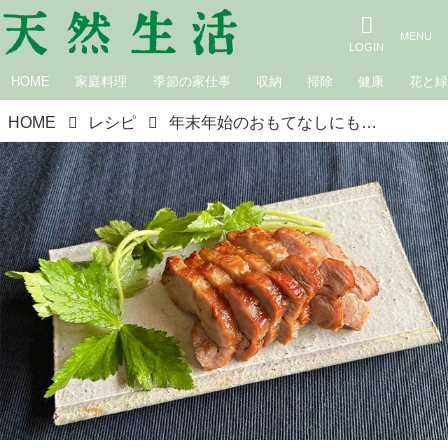
HOME
家庭料理
季節の家仕事
収納
掃除
健康
花と
HOME
レシピ
年末年始のおもてなしにも「豚肉の味噌漬け焼き」のつくり方。漬けて焼くだけ豪華な一品！やわらかジューシーの秘密は“まいたけ”の酵素｜本多理恵子の「50代からは“手抜き”と“息抜き”」