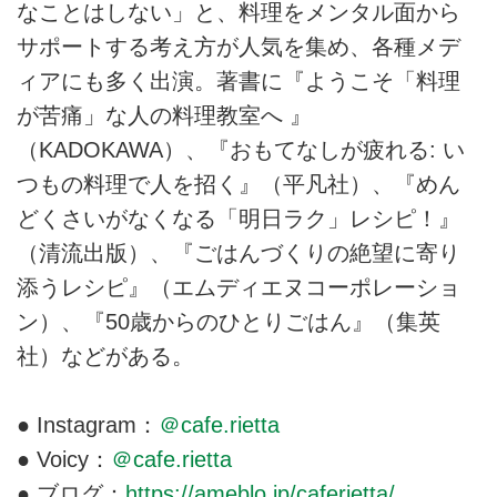
なことはしない」と、料理をメンタル面から
サポートする考え方が人気を集め、各種メデ
ィアにも多く出演。著書に『ようこそ「料理
が苦痛」な人の料理教室へ 』
（KADOKAWA）、『おもてなしが疲れる: い
つもの料理で人を招く』（平凡社）、『めん
どくさいがなくなる「明日ラク」レシピ！』
（清流出版）、『ごはんづくりの絶望に寄り
添うレシピ』（エムディエヌコーポレーショ
ン）、『50歳からのひとりごはん』（集英
社）などがある。
● Instagram：
＠cafe.rietta
● Voicy：
＠cafe.rietta
● ブログ：
https://ameblo.jp/caferietta/