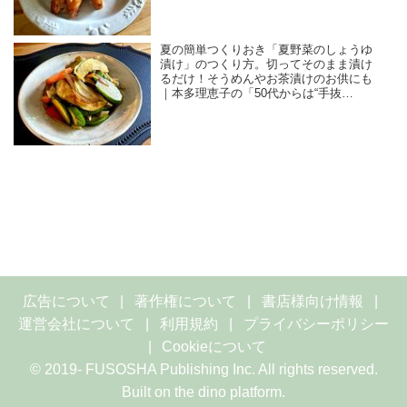
夏の簡単つくりおき「夏野菜のしょうゆ
漬け」のつくり方。切ってそのまま漬け
るだけ！そうめんやお茶漬けのお供にも
｜本多理恵子の「50代からは“手抜
き”と“息抜き”」
広告について
著作権について
書店様向け情報
運営会社について
利用規約
プライバシーポリシー
Cookieについて
© 2019- FUSOSHA Publishing Inc. All rights reserved.
Built on
the dino platform
.