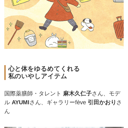
心と体をゆるめてくれる
私のいやしアイテム
国際薬膳師・タレント
麻木久仁子
さん、モデ
ル
AYUMI
さん、ギャラリーfève
引田かおり
さ
ん