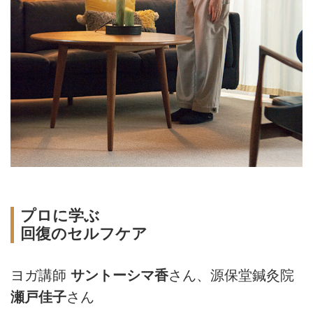
プロに学ぶ
回復のセルフケア
ヨガ講師
サントーシマ香
さん、源保堂鍼灸院
瀬戸佳子
さん