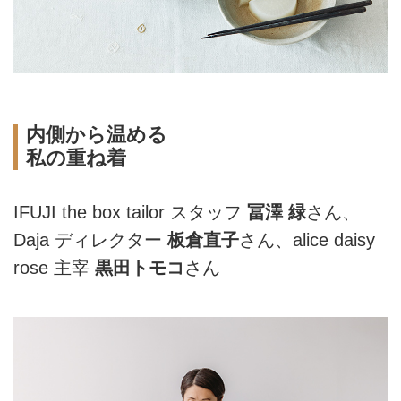
内側から温める
私の重ね着
IFUJI the box tailor スタッフ
冨澤 緑
さん、
Daja ディレクター
板倉直子
さん、alice daisy
rose 主宰
黒田トモコ
さん