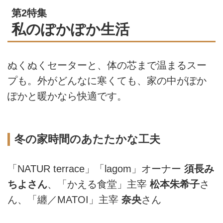
第2特集
私のぽかぽか生活
ぬくぬくセーターと、体の芯まで温まるスー
プも。外がどんなに寒くても、家の中がぽか
ぽかと暖かなら快適です。
冬の家時間のあたたかな工夫
「NATUR terrace」「lagom」オーナー
須長み
ちよさん
、「かえる食堂」主宰
松本朱希子
さ
ん、「纏／MATOI」主宰
奈央
さん