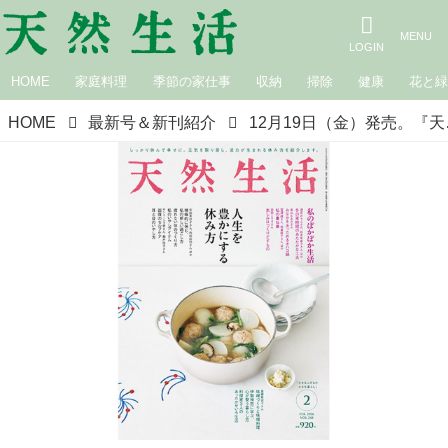
HOME
家庭料理
季節の家仕事
収納
掃除
健康
花と
HOME
最新号＆新刊紹介
12月19日