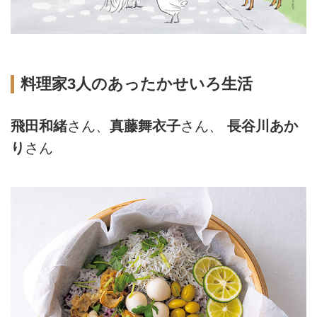
料理家3人のあったかせいろ生活
飛田和緒
さん、
真藤舞衣子
さん、
長谷川あか
り
さん