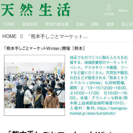
HOME
家庭料理
季節の家仕事
収納
掃除
健康
花と
HOME
「熊本手しごとマーケットWinter」開催時間変更のお知らせ 『天然生活』2026年4月号（P.106）