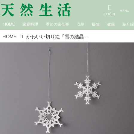
HOME
家庭料理
季節の家仕事
収納
掃除
健康
花と
HOME
かわいい切り絵「雪の結晶」つくり方。紙を折って切るだけで完成！図案つきで楽しむ、手づくりクラフト／クラフト作家・くまだまりさん