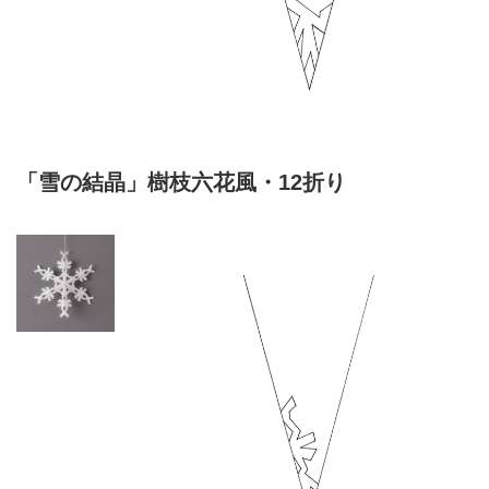
「雪の結晶」樹枝六花風・12折り