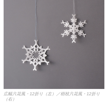
広幅六花風・12折り（左）／樹枝六花風・12折り
（右）