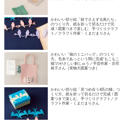
き］
かわいい切り絵「枝でさえずる鳥たち」
のつくり方。紙を折って切るだけで完
成！図案つきで楽しむ、手づくりクラフ
ト／クラフト作家・くまだまりさん
かわいい「猫のミニバッグ」のつくり
方。毛糸であっという間に完成“もこもこ
猫”のやさしい刺しゅう／手芸作家・庄司
裕子さん［実物大図案つき］
かわいい切り絵「見つめ合う4匹の猫」つ
くり方。紙を折って切るだけで完成！図
案つきで楽しむ、手づくりクラフト／ク
ラフト作家・くまだまりさん