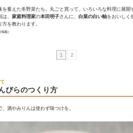
味を蓄えた冬野菜たち。丸ごと買って、いろいろな料理に展開
回は、
家庭料理家
の
本田明子
さんに、
白菜の白い軸
をおいしく
り方を教わります。
号掲載）
1
2
て
んぴらのつくり方
で、酒やみりんは使わず味つけを。