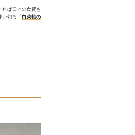
すれば日々の食費も
使い切る「
白菜軸の