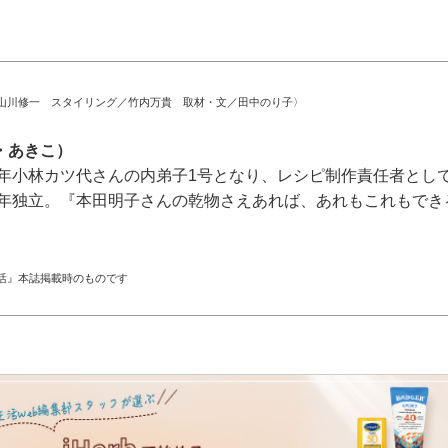
山川修一 スタイリング／竹内万貴 取材・文／田中のり子〉
・あきこ）
82年小林カツ代さんの内弟子1号となり、レシピ制作責任者とし
07年独立。『本田明子さんの乾物さえあれば、あれもこれもで
。
活』本誌掲載時のものです