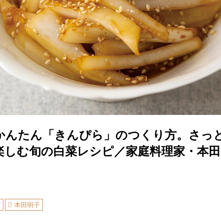
かんたん「きんぴら」のつくり方。さっ
楽しむ旬の白菜レシピ／家庭料理家・本田
ピ
本田明子