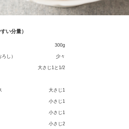
やすい分量）
）
300g
おろし）
少々
大さじ1と1/2
ス
大さじ1
小さじ1
小さじ1
小さじ2