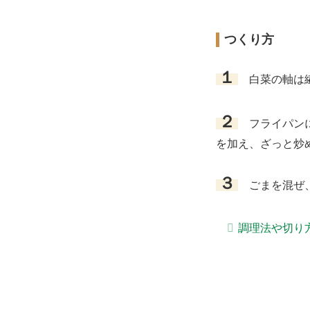
つくり方
１
白菜の軸は繊
２
フライパンに
を加え、ざっと炒
３
ごまを混ぜ、
調理法や切り