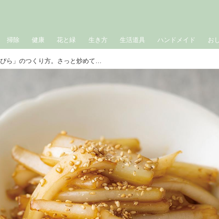
掃除
健康
花と緑
生き方
生活道具
ハンドメイド
お
白菜の軸でかんたん「きんぴら」のつくり方。さっと炒めて一品完成！冬に楽しむ旬の白菜レシピ／家庭料理家・本田明子さん