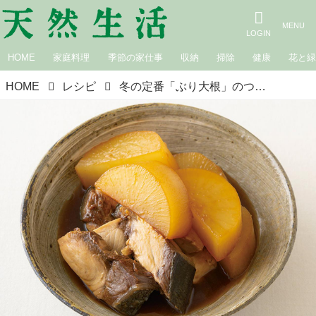
HOME
家庭料理
季節の家仕事
収納
掃除
健康
花と
HOME
レシピ
冬の定番「ぶり大根」のつくり方。大根1/3を使い切り！味がこっくりしみておいしい旬の大根レシピ／家庭料理家・本田明子さん