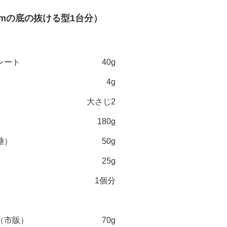
cmの底の抜ける型1台分）
〉
レート
40g
4g
大さじ2
180g
糖）
50g
25g
1個分
（市販）
70g