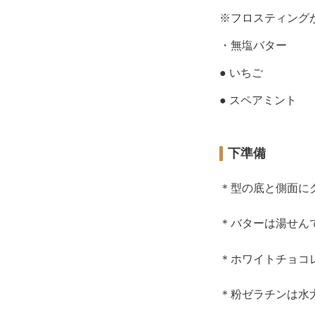
※フロスティング
・無塩バター
● いちご
● スペアミント
下準備
＊型の底と側面に
＊バターは湯せん
＊ホワイトチョコ
＊粉ゼラチンは水