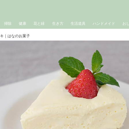
掃除
健康
花と緑
生き方
生活道具
ハンドメイド
お
ーキ｜はなのお菓子