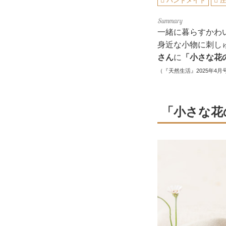
ハンドメイド
一緒に暮らすかわ
身近な小物に刺し
さん
に
「小さな花
（『天然生活』2025年4月
「小さな花