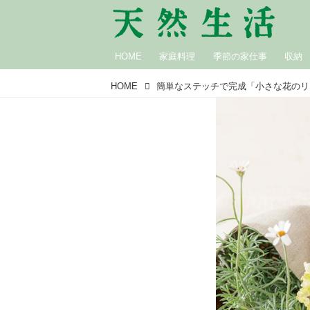
HOME
家庭料理
季節の家仕事
収納
HOME