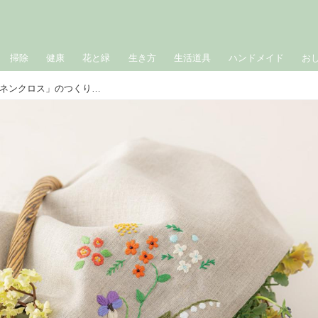
掃除
健康
花と緑
生き方
生活道具
ハンドメイド
お
簡単なステッチで完成「小さな花のリネンクロス」のつくり方。身近な植物のやさしい刺しゅう／手芸作家・庄司裕子さん［実物大図案つき］