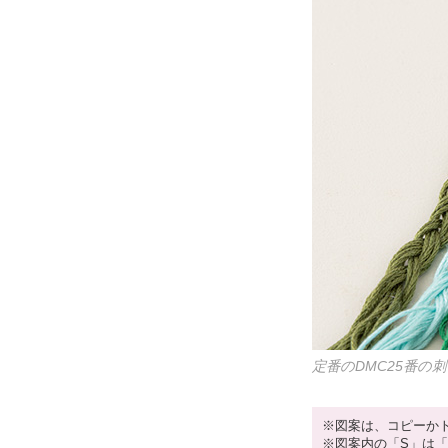
定番のDMC25番
※図案は、コピーか
※図案内の「S」は