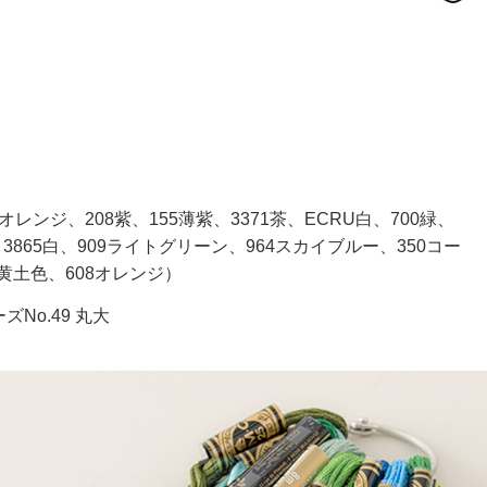
薄オレンジ、208紫、155薄紫、3371茶、ECRU白、700緑、
3865白、909ライトグリーン、964スカイブルー、350コー
0黄土色、608オレンジ）
ーズ
No.49
丸大