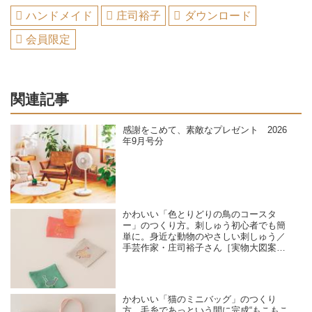
ハンドメイド
庄司裕子
ダウンロード
会員限定
関連記事
感謝をこめて、素敵なプレゼント 2026
年9月号分
かわいい「色とりどりの鳥のコースタ
ー」のつくり方。刺しゅう初心者でも簡
単に。身近な動物のやさしい刺しゅう／
手芸作家・庄司裕子さん［実物大図案つ
き］
かわいい「猫のミニバッグ」のつくり
方。毛糸であっという間に完成“もこもこ