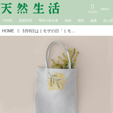
HOME
家庭料理
季節の家仕事
収納
掃除
健康
花と
HOME
3月8日はミモザの日「ミモザのミニバッグ」のつくり方。ビーズをちりばめた“大人かわいい”やさしい植物の刺しゅう／手芸作家・庄司裕子さん［実物大図案つき］