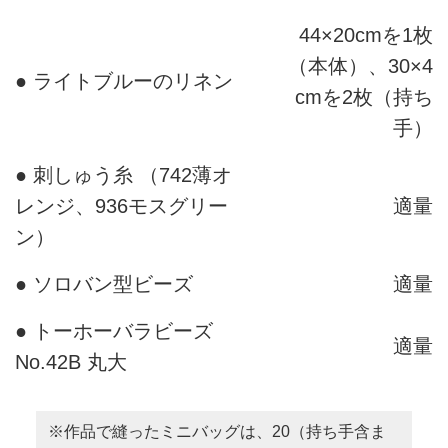
44×20cmを1枚
（本体）、30×4
● ライトブルーのリネン
cmを2枚（持ち
手）
● 刺しゅう糸 （742薄オ
レンジ、936モスグリー
適量
ン）
● ソロバン型ビーズ
適量
● トーホーバラビーズ
適量
No.42B
丸大
※作品で縫ったミニバッグは、20（持ち手含ま