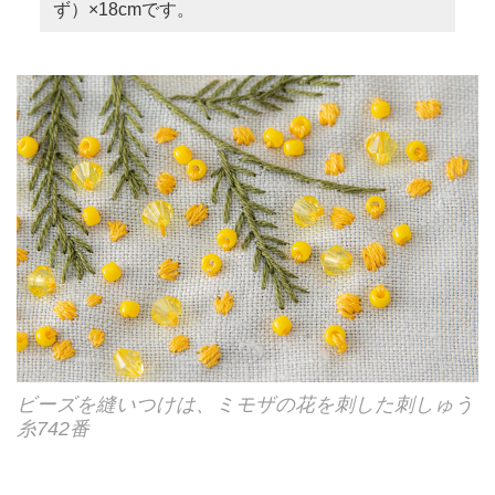
ず）×18cmです。
ビーズを縫いつけは、ミモザの花を刺した刺しゅう
糸742番