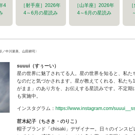
［射手座］2026年
［山羊座］2026年
年4
［
4～6月の星読み
4～6月の星読み
み
影／中川菜美、山田耕司〉
suuui（すぅーい）
星の世界に魅了されてる人。星の世界を知ると、私た
なのだと気づかされます。星が教えてくれる、私たち
がまま」のあり方を、お伝えする星読みです。不定期
も実施中。
インスタグラム：
https://www.instagram.com/suuui__ss
苣木紀子（ちさき・のりこ）
帽子ブランド「chisaki」デザイナー。日々のインス