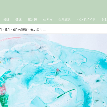
掃除
健康
花と緑
生き方
生活道具
ハンドメイド
お
［水瓶座］2026年上半期〈4月・5月・6月の運勢〉春の星占い｜suuuiの星の道しるべ