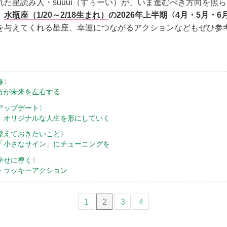
た星読み人・suuui（すぅーい）が、いま進むべき方向を照らし
。
水瓶座（1/20～2/18生まれ）
の2026年上半期〈4月・5月・
を与えてくれる星座、幸運につながるアクションなどもぜひ参
春〉
方が未来を左右する
アップデート〉
。オリジナルな人生を形にしていく
整えておきたいこと〉
「小さなサイン」にチューニングを
幸せに導く〉
・ラッキーアクション
1
2
3
4