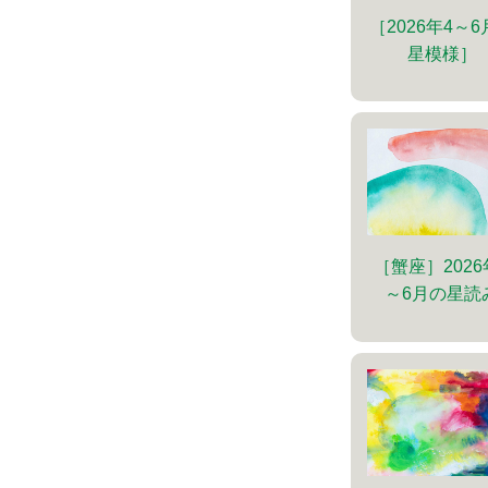
［2026年4～
星模様］
［蟹座］2026
～6月の星読