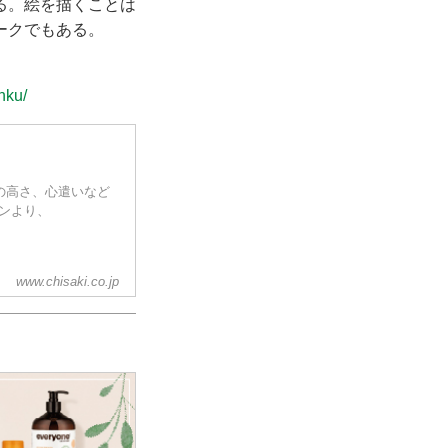
る。絵を描くことは
ークでもある。
nku/
志の高さ、心遣いなど
ョンより、
www.chisaki.co.jp