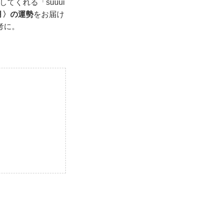
てくれる「suuui
6月〉の運勢
をお届け
考に。