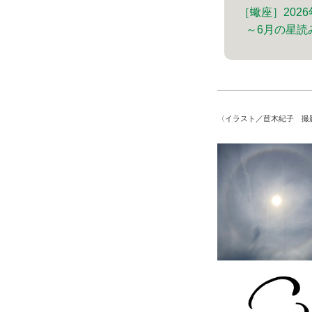
［蠍座］2026
～6月の星読
〈イラスト／苣木紀子 撮