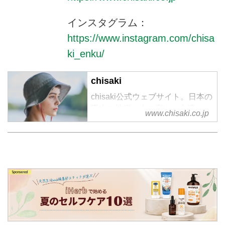
インスタグラム：
https://www.instagram.com/chisa
ki_enku/
chisaki
chisaki公式ウェブサイト。日本の
職人の技術、志の高さ、心遣いな
www.chisaki.co.jp
どに共感し、日本製に重きを置き
2016SSコレクションより、
「chisaki」の名で、ブランドをス
タート。