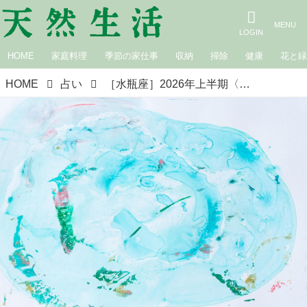
HOME
家庭料理
季節の家仕事
収納
掃除
健康
花と
HOME
占い
［水瓶座］2026年上半期〈4月・5月・6月の運勢〉春の星占い｜suuuiの星の道しるべ