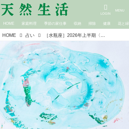
HOME
家庭料理
季節の家仕事
収納
掃除
健康
花と
HOME
占い
［水瓶座］2026年上半期〈4月・5月・6月の運勢〉春の星占い｜suuuiの星の道しるべ