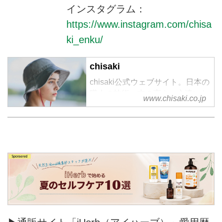
インスタグラム：
https://www.instagram.com/chisa
ki_enku/
chisaki
chisaki公式ウェブサイト。日本の
職人の技術、志の高さ、心遣いな
www.chisaki.co.jp
どに共感し、日本製に重きを置き
2016SSコレクションより、
「chisaki」の名で、ブランドをス
タート。