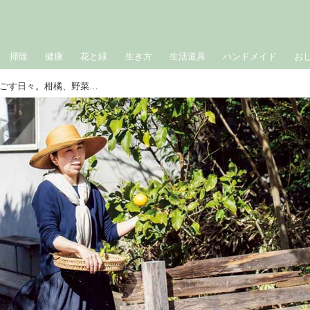
掃除
健康
花と緑
生き方
生活道具
ハンドメイド
お
神奈川・逗子で「食べられる庭」と過ごす日々。柑橘、野菜、ハーブ…料理家・中川たまさんの“庭からの贈りもの”を楽しみつくす台所しごと