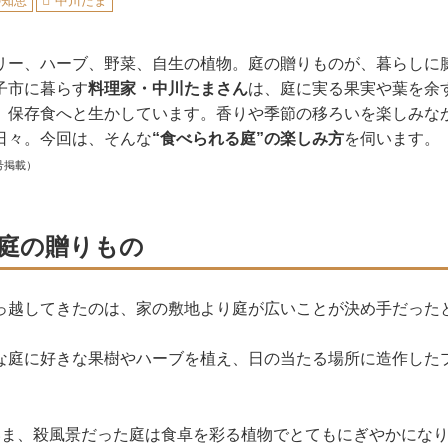
の知恵
中川たま
リー、ハーブ、野菜、自生の植物。庭の贈りものが、暮らしに
子市に暮らす
料理家・中川たまさん
は、庭に実る果実や葉を余
、保存食へと生かしています。香りや季節の移ろいを楽しみな
日々。今回は、そんな
“食べられる庭”の楽しみ方
を伺います。
号掲載）
庭の贈りもの
っ越してきたのは、家の敷地より庭が広いことが決め手だった
な庭に好きな果樹やハーブを植え、日の当たる場所に造作した
いま、殺風景だった庭は食卓を彩る植物でとてもにぎやかにな