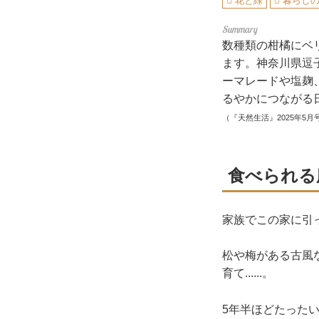
花と緑
暮らし
数種類の柑橘にベ
ます。神奈川県逗
ーマレードや塩麹
るやかにつながる
（『天然生活』2025年5月
食べられる
家族でこの家に引
松や梅がある古風
育て......。
5年半ほどたった