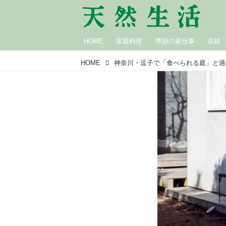
HOME
家庭料理
季節の家仕事
収納
HOME