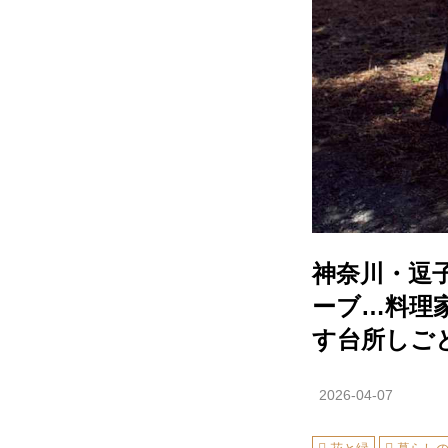
神奈川・逗
ーブ…料理
す台所しご
2026-04-07