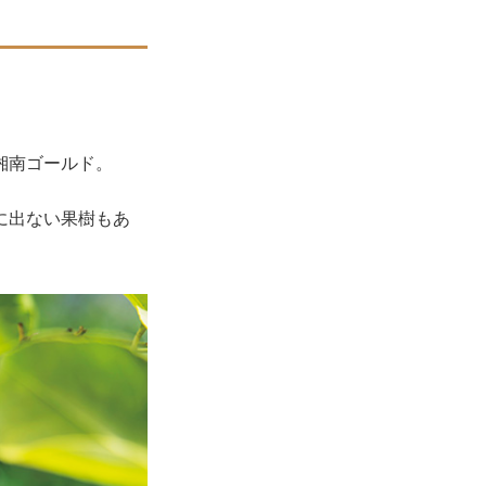
湘南ゴールド。
に出ない果樹もあ