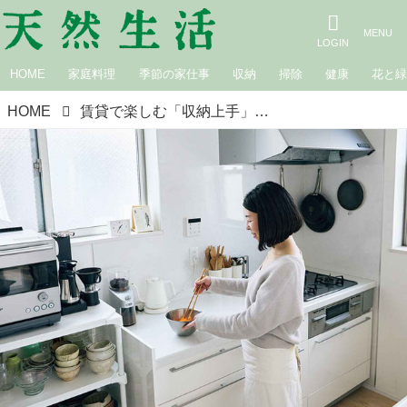
HOME
家庭料理
季節の家仕事
収納
掃除
健康
花と
HOME
賃貸で楽しむ「収納上手」な台所。ちょっとした使いにくさも“工夫の発見”柔軟なアイデアでベストを尽くす／食堂いちじく・尾崎史江さん