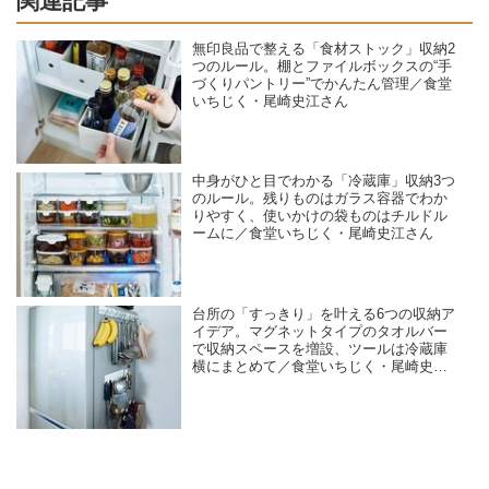
関連記事
無印良品で整える「食材ストック」収納2
つのルール。棚とファイルボックスの“手
づくりパントリー”でかんたん管理／食堂
いちじく・尾崎史江さん
中身がひと目でわかる「冷蔵庫」収納3つ
のルール。残りものはガラス容器でわか
りやすく、使いかけの袋ものはチルドル
ームに／食堂いちじく・尾崎史江さん
台所の「すっきり」を叶える6つの収納ア
イデア。マグネットタイプのタオルバー
で収納スペースを増設、ツールは冷蔵庫
横にまとめて／食堂いちじく・尾崎史江
さん