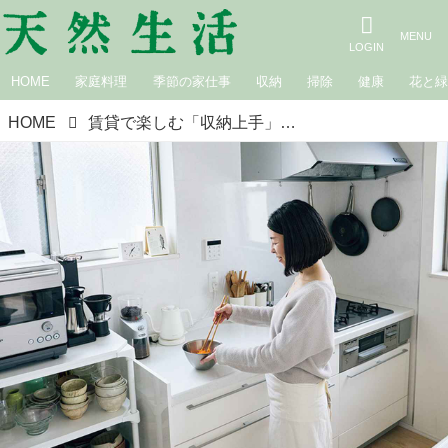
HOME
家庭料理
季節の家仕事
収納
掃除
健康
花と
HOME
賃貸で楽しむ「収納上手」な台所。ちょっとした使いにくさも“工夫の発見”柔軟なアイデアでベストを尽くす／食堂いちじく・尾崎史江さん