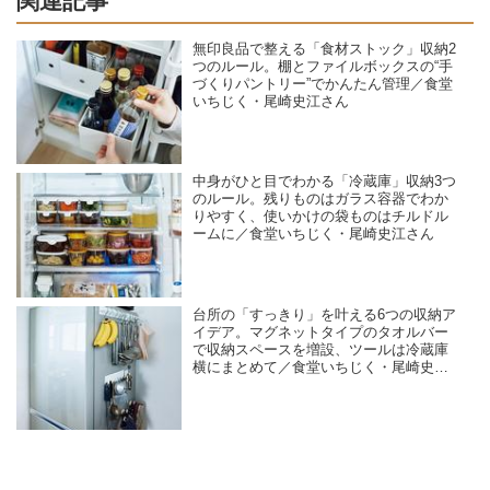
関連記事
無印良品で整える「食材ストック」収納2
つのルール。棚とファイルボックスの“手
づくりパントリー”でかんたん管理／食堂
いちじく・尾崎史江さん
中身がひと目でわかる「冷蔵庫」収納3つ
のルール。残りものはガラス容器でわか
りやすく、使いかけの袋ものはチルドル
ームに／食堂いちじく・尾崎史江さん
台所の「すっきり」を叶える6つの収納ア
イデア。マグネットタイプのタオルバー
で収納スペースを増設、ツールは冷蔵庫
横にまとめて／食堂いちじく・尾崎史江
さん