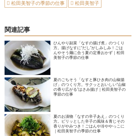
松田美智子の季節の仕事
松田美智子
関連記事
ひんやり副菜「なすの揚げ煮」のつくり
方。揚げなすに“だし”がしみしみ！ごは
んやそう麺に合う夏の定番おかず｜松田
美智子の季節の仕事
夏のごちそう「なすと豚ひき肉の山椒揚
げ」のつくり方。サクッとおいしい“山椒
の香り広がる”はさみ揚げ｜松田美智子の
季節の仕事
夏のお漬物「なすの辛子あえ」のつくり
方。ピリッとした辛子の風味＆青じその
香りがやみつき！ごはんや冷ややっこに
｜松田美智子の季節の仕事