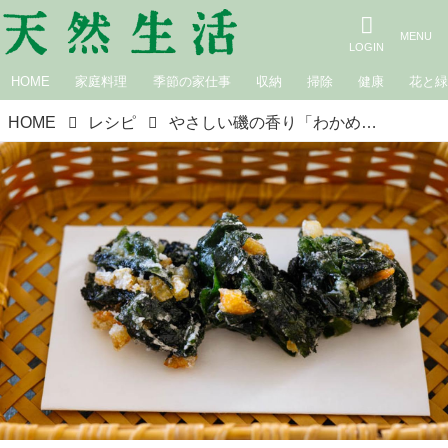
HOME
家庭料理
季節の家仕事
収納
掃除
健康
花と
HOME
レシピ
やさしい磯の香り「わかめの天ぷら風」のつくり方。やわらかくみずみずしい“春の新わかめ”を楽しむヘルシーな一品｜松田美智子の季節の仕事