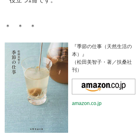
＊ ＊ ＊
『季節の仕事（天然生活の
本）』
（松田美智子・著／扶桑社
刊）
amazon.co.jp