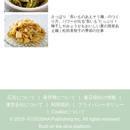
さっぱり「長いものあえそう麺」のつく
り方。パワーが出る“長いも”たっぷり！
梅干しやみょうがもおいしい夏の簡単あ
え麺｜松田美智子の季節の仕事
広告について
著作権について
書店様向け情報
運営会社について
利用規約
プライバシーポリシー
Cookieについて
© 2019- FUSOSHA Publishing Inc. All rights reserved.
Built on
the dino platform
.