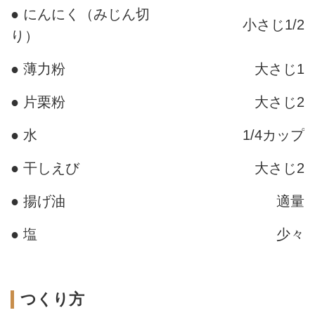
● にんにく（みじん切
小さじ1/2
り）
● 薄力粉
大さじ1
● 片栗粉
大さじ2
● 水
1/4カップ
● 干しえび
大さじ2
● 揚げ油
適量
● 塩
少々
つくり方