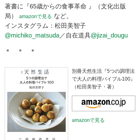
著書に『65歳からの食事革命 』（文化出版
局）
など。
amazonで見る
インスタグラム：松田美智子
@michiko_matsuda
／自在道具
@jizai_dougu
＊ ＊ ＊
別冊天然生活『5つの調理法
で大人の料理バイブル100』
（松田美智子・著）
amazonで見る