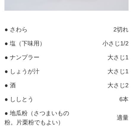
● さわら
2切れ
● 塩（下味用）
小さじ1/2
● ナンプラー
大さじ1
● しょうが汁
大さじ1
● 酒
大さじ2
● ししとう
6本
● 地瓜粉（さつまいもの
適量
粉。片栗粉でもよい）