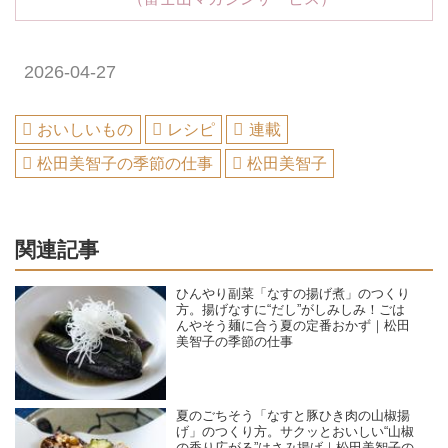
2026-04-27
おいしいもの
レシピ
連載
松田美智子の季節の仕事
松田美智子
関連記事
ひんやり副菜「なすの揚げ煮」のつくり
方。揚げなすに“だし”がしみしみ！ごは
んやそう麺に合う夏の定番おかず｜松田
美智子の季節の仕事
夏のごちそう「なすと豚ひき肉の山椒揚
げ」のつくり方。サクッとおいしい“山椒
の香り広がる”はさみ揚げ｜松田美智子の