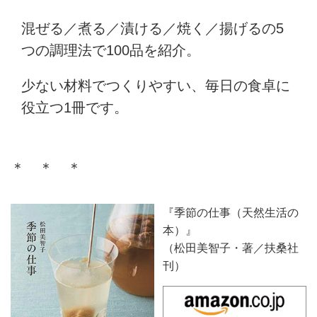
混ぜる／煮る／漬ける／焼く／揚げるの5
つの調理法で100品を紹介。
少ない材料でつくりやすい、毎日の食卓に
役立つ1冊です。
＊ ＊ ＊
『季節の仕事（天然生活の
本）』
（松田美智子・著／扶桑社
刊）