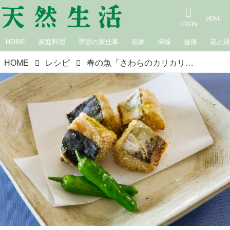
HOME
家庭料理
季節の家仕事
収納
掃除
健康
花と
HOME
レシピ
春の魚「さわらのカリカリ揚げ」のつくり方。ふんわり軽やかに“春らしく”仕上げるコツ｜松田美智子の季節の仕事