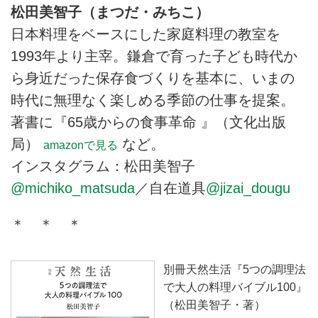
松田美智子（まつだ・みちこ）
日本料理をベースにした家庭料理の教室を
1993年より主宰。鎌倉で育った子ども時代か
ら身近だった保存食づくりを基本に、いまの
時代に無理なく楽しめる季節の仕事を提案。
著書に『65歳からの食事革命 』（文化出版
局）
など。
amazonで見る
インスタグラム：松田美智子
@michiko_matsuda
／自在道具
@jizai_dougu
＊ ＊ ＊
別冊天然生活『5つの調理法
で大人の料理バイブル100』
（松田美智子・著）