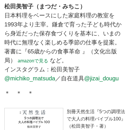
松田美智子（まつだ・みちこ）
日本料理をベースにした家庭料理の教室を
1993年より主宰。鎌倉で育った子ども時代か
ら身近だった保存食づくりを基本に、いまの
時代に無理なく楽しめる季節の仕事を提案。
著書に『65歳からの食事革命 』（文化出版
局）
など。
amazonで見る
インスタグラム：松田美智子
@michiko_matsuda
／自在道具
@jizai_dougu
＊ ＊ ＊
別冊天然生活『5つの調理法
で大人の料理バイブル100』
（松田美智子・著）