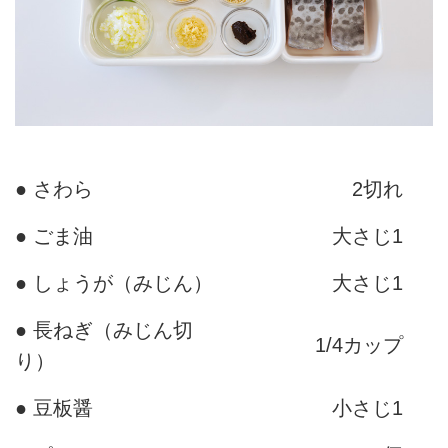
● さわら
2切れ
● ごま油
大さじ1
● しょうが（みじん）
大さじ1
● 長ねぎ（みじん切
1/4カップ
り）
● 豆板醤
小さじ1