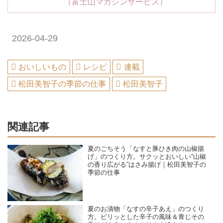
（富士山マガジンサービス）
2026-04-29
おいしいもの
レシピ
連載
松田美智子の季節の仕事
松田美智子
関連記事
夏のごちそう「なすと豚ひき肉の山椒揚
げ」のつくり方。サクッとおいしい“山椒
の香り広がる”はさみ揚げ｜松田美智子の
季節の仕事
夏のお漬物「なすの辛子あえ」のつくり
方。ピリッとした辛子の風味＆青じその