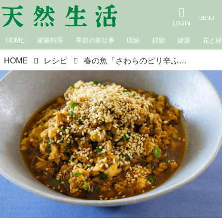
HOME
家庭料理
季節の家仕事
収納
掃除
健康
花と
HOME
レシピ
春の魚「さわらのピリ辛ふりかけ」のつくり方。ごはんが止まらない！多めにつくってお弁当にも｜松田美智子の季節の仕事