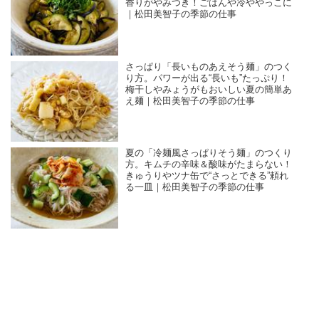
香りがやみつき！ごはんや冷ややっこに
｜松田美智子の季節の仕事
さっぱり「長いものあえそう麺」のつく
り方。パワーが出る“長いも”たっぷり！
梅干しやみょうがもおいしい夏の簡単あ
え麺｜松田美智子の季節の仕事
夏の「冷麺風さっぱりそう麺」のつくり
方。キムチの辛味＆酸味がたまらない！
きゅうりやツナ缶で“さっとできる”頼れ
る一皿｜松田美智子の季節の仕事