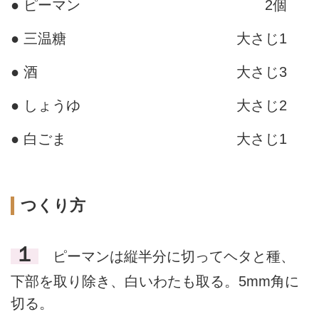
● ピーマン
2個
● 三温糖
大さじ1
● 酒
大さじ3
● しょうゆ
大さじ2
● 白ごま
大さじ1
つくり方
１
ピーマンは縦半分に切ってヘタと種、
下部を取り除き、白いわたも取る。5mm角に
切る。