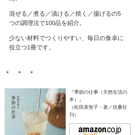
混ぜる／煮る／漬ける／焼く／揚げるの5
つの調理法で100品を紹介。
少ない材料でつくりやすい、毎日の食卓に
役立つ1冊です。
＊ ＊ ＊
『季節の仕事（天然生活の
本）』
（松田美智子・著／扶桑社
刊）