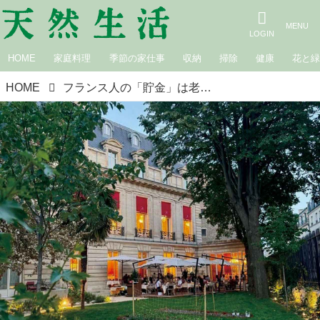
HOME
家庭料理
季節の家仕事
収納
掃除
健康
花と
HOME
フランス人の「貯金」は老後のためよりヴァカンスのため！？楽しむことに全力投球！パリ在住27年・中村江里子さんが見た豊かなお金の使い方