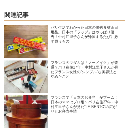
関連記事
パリ生活でわかった日本の優秀食材＆日
用品。日本の「ラップ」はやっぱり優
秀！中村江里子さんが帰国するたびに必
ず買うもの
フランスのマダムは「ノーメイク」が普
通？パリ在住27年・中村江里子さんが見
たフランス女性の“シンプル”な美容法と
やめたこと
フランスで「日本のお弁当」がブーム！
日本のママはプロ級？パリ在住27年・中
村江里子さんが見た“LE BENTO”の広が
りとお弁当事情