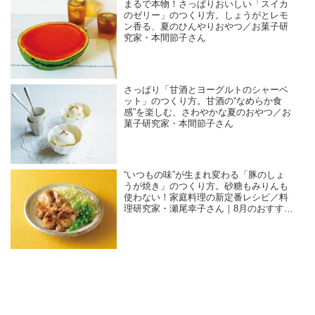
まるで本物！さっぱりおいしい「スイカ
のゼリー」のつくり方。しょうがとレモ
ン香る、夏のひんやりおやつ／お菓子研
究家・本間節子さん
さっぱり「甘酒とヨーグルトのシャーベ
ット」のつくり方。甘酒の“なめらか食
感”を楽しむ、さわやかな夏のおやつ／お
菓子研究家・本間節子さん
“いつもの味”が生まれ変わる「豚のしょ
うが焼き」のつくり方。砂糖もみりんも
使わない！家庭料理の新定番レシピ／料
理研究家・瀬尾幸子さん｜8月のおすすめ
記事