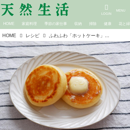
HOME
家庭料理
季節の家仕事
収納
掃除
健康
花と
HOME
レシピ
ふわふわ「ホットケーキ」のつくり方。元パティシエに教わる“ふっくら焼くコツ”とおいしく冷凍保存する知恵／おやつ家・くぼりなさん