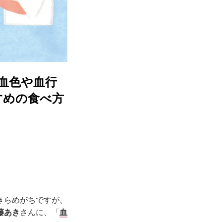
血色や血行
すめの食べ方
きらめがちですが、
藤あき
さんに、「
血