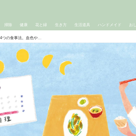
掃除
健康
花と緑
生き方
生活道具
ハンドメイド
お
40代からの「かくれ貧血」を改善する4つの食事法。血色や血行不良が気になる人に“タンパク質と鉄分”中心のおすすめの食べ方／消化器内科医・工藤あきさん