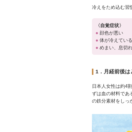
冷えをため込む習
〈自覚症状〉
●
顔色が悪い
●
体が冷えてい
●
めまい、息切
1．月経前後は
日本人女性は約4
ずは血の材料であ
の鉄分素材をしっ