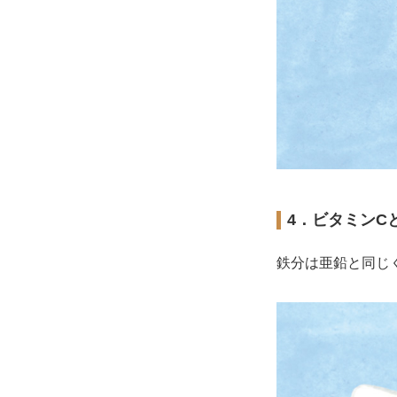
4．ビタミンC
鉄分は亜鉛と同じ