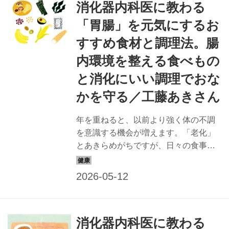
消化器内科医に教わる
2025年6月号掲載）
「胃腸」を元気にするお
すすめ食材と調理法。腸
内環境を整える食べもの
と消化にいい調理でおな
かを守る／工藤あきさん
年を重ねると、以前より強く体の不調
を意識する機会が増えます。「老化」
とあきらめがちですが、日々の食事で
改善できるかもしれません。消化器内
科医で美腸・美肌評論家の工藤あきさ
んに、「胃腸の不調」を感じやすい人
におすすめの食材と調理法を教えても
らいました。（『天然生活』2025年6
消化器内科医に教わる
月号掲載）