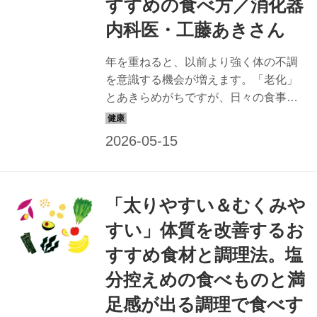
すすめの食べ方／消化器
内科医・工藤あきさん
年を重ねると、以前より強く体の不調
を意識する機会が増えます。「老化」
とあきらめがちですが、日々の食事で
改善できるかもしれません。消化器内
科医で美腸・美肌評論家の工藤あきさ
んに、「肌のしわ・乾燥」が気になる
人におすすめの老けない食べ方を教え
てもらいました。（『天然生活』2025
「太りやすい＆むくみや
年6月号掲載）
すい」体質を改善するお
すすめ食材と調理法。塩
分控えめの食べものと満
足感が出る調理で食べす