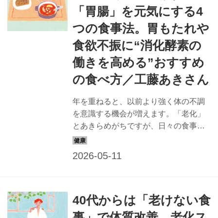
「胃腸」を元気にする4
つの食事法。胃もたれや
食欲不振に“消化酵素の
働きを高める”おすすめ
の食べ方／工藤あきさん
年を重ねると、以前より強く体の不調
を意識する機会が増えます。「老化」
とあきらめがちですが、日々の食事で
改善できるかもしれません。消化器内
科医で美腸・美肌評論家の工藤あきさ
んに、「胃腸の不調」を感じやすい人
におすすめの老けない食べ方を教えて
もらいました。（『天然生活』2025年
40代からは「老けない食
6月号掲載）
事」で体質改善。老化ス