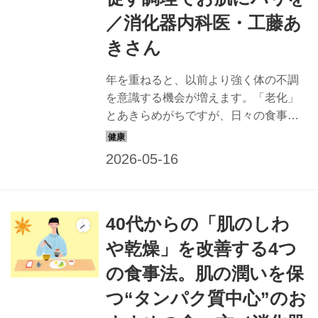
／消化器内科医・工藤あ
きさん
年を重ねると、以前より強く体の不調
を意識する機会が増えます。「老化」
とあきらめがちですが、日々の食事で
改善できるかもしれません。消化器内
科医で美腸・美肌評論家の工藤あきさ
んに、「肌のしわ・乾燥」が気になる
人におすすめの食材と調理法を教えて
もらいました。（『天然生活』2025年
40代からの「肌のしわ
6月号掲載）
や乾燥」を改善する4つ
の食事法。肌の潤いを保
つ“タンパク質中心”のお