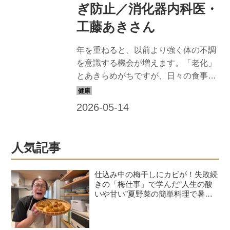
ぎ防止／消化器内科医・
工藤あきさん
年を重ねると、以前より強く体の不調
を意識する機会が増えます。「老化」
とあきらめがちですが、日々の食事で
改善できるかもしれません。消化器内
科医で美腸・美肌評論家の工藤あきさ
んに、「太りやすくむくみやすい」体
質の人におすすめの食材と調理法を教
えてもらいました。（『天然生活』
人気記事
2025年6月号掲載）
仕込み中の梅干しにカビが！失敗続
きの「梅仕事」で学んだ“人生の酸
いや甘い”夏野菜の簡単料理で暑さ
を乗り切る｜たんぽぽ白鳥久美子の
手づくり暮らし