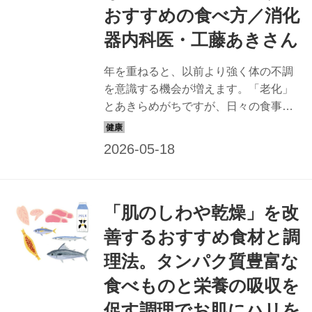
おすすめの食べ方／消化
器内科医・工藤あきさん
年を重ねると、以前より強く体の不調
を意識する機会が増えます。「老化」
とあきらめがちですが、日々の食事で
改善できるかもしれません。消化器内
科医で美腸・美肌評論家の工藤あきさ
んに、「薄毛・白髪」が気になる人に
おすすめの老けない食べ方を教えても
らいました。（『天然生活』2025年6
「肌のしわや乾燥」を改
月号掲載）
善するおすすめ食材と調
理法。タンパク質豊富な
食べものと栄養の吸収を
促す調理でお肌にハリを