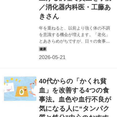
／消化器内科医・工藤あ
きさん
年を重ねると、以前より強く体の不調
を意識する機会が増えます。「老化」
とあきらめがちですが、日々の食事で
改善できるかもしれません。消化器内
科医で美腸・美肌評論家の工藤あきさ
んに、「血色・血行の悪さ」が気にな
る人におすすめの食材と調理法を教え
てもらいました。（『天然生活』2025
40代からの「かくれ貧
年6月号掲載）
血」を改善する4つの食
事法。血色や血行不良が
気になる人に“タンパク