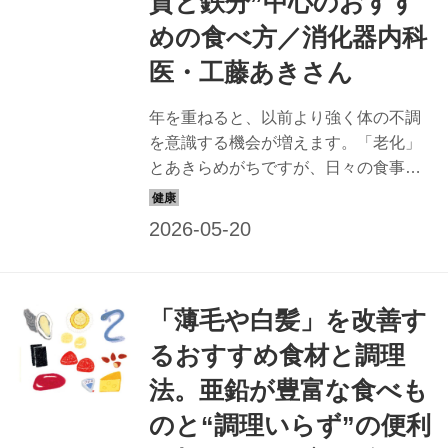
質と鉄分”中心のおすす
めの食べ方／消化器内科
医・工藤あきさん
年を重ねると、以前より強く体の不調
を意識する機会が増えます。「老化」
とあきらめがちですが、日々の食事で
改善できるかもしれません。消化器内
科医で美腸・美肌評論家の工藤あきさ
んに、「血色・血行の悪さ」が気にな
る人におすすめの老けない食べ方を教
えてもらいました。（『天然生活』
「薄毛や白髪」を改善す
2025年6月号掲載）
るおすすめ食材と調理
法。亜鉛が豊富な食べも
のと“調理いらず”の便利