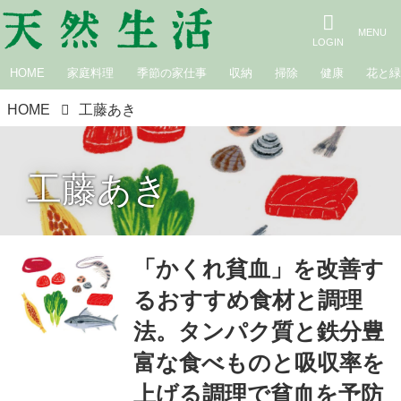
HOME
家庭料理
季節の家仕事
収納
掃除
健康
花と
HOME
工藤あき
工藤あき
「かくれ貧血」を改善す
るおすすめ食材と調理
法。タンパク質と鉄分豊
富な食べものと吸収率を
上げる調理で貧血を予防