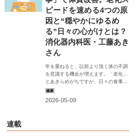
ピードを速める4つの原
因と“穏やかにゆるめ
る”日々の心がけとは？
消化器内科医・工藤あき
さん
年を重ねると、以前より強く体の不調
を意識する機会が増えます。「老化」
とあきらめがちですが、日々の食事で
改善できるかもしれません。消化器内
科医で美腸・美肌評論家の工藤あきさ
んに、老化を早める主な原因と日々の
生活で心がけたいことを教えてもらい
ました。（『天然生活』2025年6月号
連載
掲載）