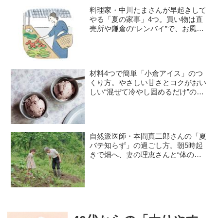
料理家・中川たまさんが早起きして
やる「夏の家事」4つ。買い物は直
売所や鎌倉の“レンバイ”で、お風呂
掃除は朝の日課に
材料4つで簡単「小倉アイス」のつ
くり方。やさしい甘さとコクがおい
しい“混ぜて冷やし固めるだけ”のひ
んやりおやつ／お菓子研究家・本間
節子さん
自然派医師・本間真二郎さんの「夏
バテ知らず」の過ごし方。朝5時起
きで畑へ、妻の理恵さんと“体の
声”を聞きながら自然豊かに暮らす