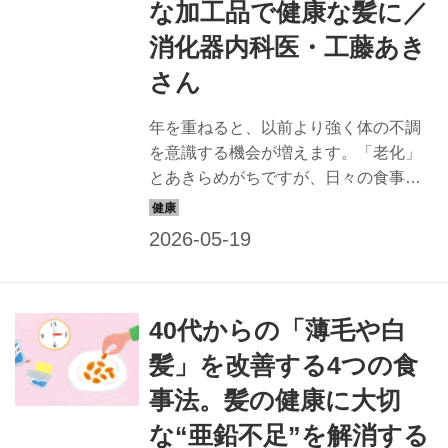
な加工品で健康な髪に／
消化器内科医・工藤あき
さん
年を重ねると、以前より強く体の不調
を意識する機会が増えます。「老化」
とあきらめがちですが、日々の食事で
改善できるかもしれません。消化器内
科医で美腸・美肌評論家の工藤あきさ
んに、「薄毛・白髪」が気になる人に
おすすめの食材と調理法を教えてもら
いました。（『天然生活』2025年6月
40代からの「薄毛や白
号掲載）
髪」を改善する4つの食
事法。髪の健康に大切
な“亜鉛不足”を解消する