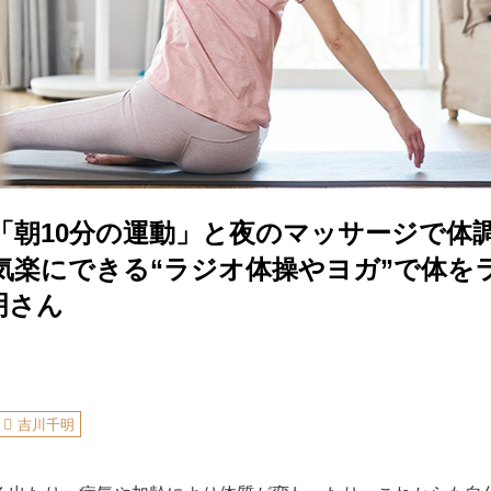
は「朝10分の運動」と夜のマッサージで体
気楽にできる“ラジオ体操やヨガ”で体を
明さん
吉川千明