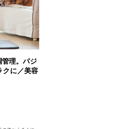
調管理。パジ
ラクに／美容