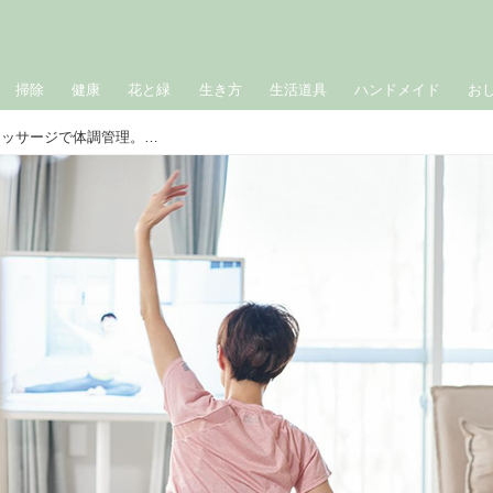
掃除
健康
花と緑
生き方
生活道具
ハンドメイド
お
60代からは「朝10分の運動」と夜のマッサージで体調管理。パジャマのまま気楽にできる“ラジオ体操やヨガ”で体をラクに／美容家・吉川千明さん