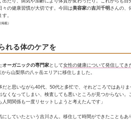
く出たり、病気や加齢により体質が変わったり。これからも自
日々の健康習慣が大切です。今回は
美容家
の
吉川千明
さんの、
ます。
号掲載）
られる体のケアを
た
オーガニックの専門家
として
女性の健康について発信してき
東京から山梨県の八ヶ岳エリアに移住しました。
事だと思いながら40代、50代と多忙で、それどころではあり
出なくなってしまい、検査しても悪いところが見つからない。
も人間関係も一度リセットしようと考えたんです」
気にしていたという吉川さん。移住して時間ができたこともあ