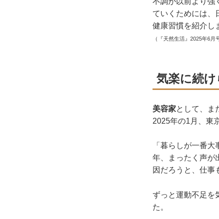
不調が以前より強
ていくためには、
健康習慣を紹介し
（『天然生活』2025年6月
気楽に続け
美容家
として、ま
2025年の1月、
「暮らしが一番大
年、まったく声が
因だろうと、仕事
ずっと運動不足を
た。