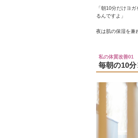
「朝10分だけヨ
るんですよ」
夜は肌の保湿を兼
私の体質改善01
毎朝の10