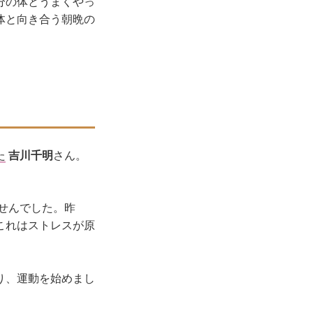
分の体とうまくやっ
体と向き合う朝晩の
た
吉川千明
さん。
ませんでした。昨
これはストレスが原
り、運動を始めまし