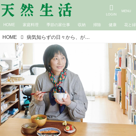
HOME
家庭料理
季節の家仕事
収納
掃除
健康
花と
HOME
病気知らずの日々から、がんと向き合う養生生活へ。野菜とタンパク質メインの「昔ながらの和食」でゆっくり整えて／歌人・東直子さん