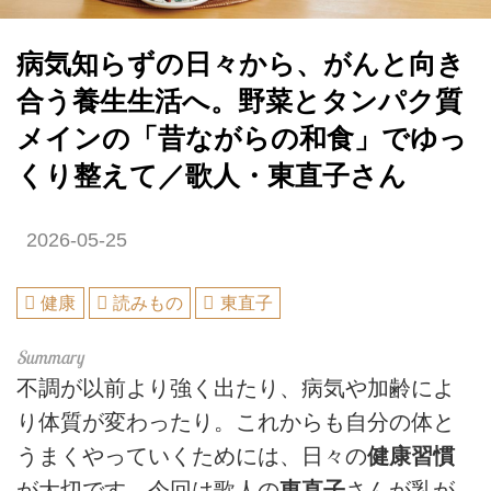
病気知らずの日々から、がんと向き
合う養生生活へ。野菜とタンパク質
メインの「昔ながらの和食」でゆっ
くり整えて／歌人・東直子さん
2026-05-25
健康
読みもの
東直子
不調が以前より強く出たり、病気や加齢によ
り体質が変わったり。これからも自分の体と
うまくやっていくためには、日々の
健康習慣
が大切です。今回は歌人の
東直子
さんが乳が