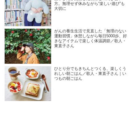
方。無理せず休みながら“楽しい遊び”も
大切に
がんの養生生活で見直した「無理のない
運動習慣」休憩しながら毎日5000歩、好
きなアイテムで楽しく体温調節／歌人・
東直子さん
ひとり分でもきちんとつくる、楽しくう
れしい朝ごはん／歌人・東直子さん｜い
つもの朝ごはん