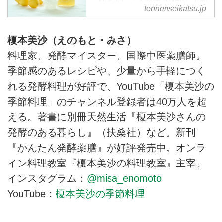
これまでに『天然生活web』で紹
tennenseikatsu.jp
介した「氷砂糖×旬の果実」のレ
シピはこちら
榎本美沙（えのもと・みさ）
料理家、発酵マイスター、国際中医薬膳師。
季節感のあるレシピや、少量から手軽につく
れる発酵料理が好評で、YouTube「榎本美沙の
季節料理」のチャンネル登録者は40万人を超
える。著書に別冊天然生活『榎本美沙さんの
発酵のある暮らし』（扶桑社）など。新刊
『かんたん発酵薬膳』が好評発売中。オンラ
イン料理教室『榎本美沙の料理教室』主宰。
インスタグラム：
@misa_enomoto
YouTube：
榎本美沙の季節料理