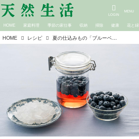
HOME
家庭料理
季節の家仕事
収納
掃除
健康
花と
HOME
レシピ
夏の仕込みもの「ブルーベリービネガー」のつくり方。旬の果実を“氷砂糖と酢に漬けるだけ”のかんたんビネガーと2つのアレンジレシピ｜氷砂糖で楽しむ季節の家仕事／榎本美沙さん