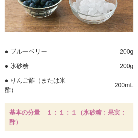
● ブルーベリー
200g
● 氷砂糖
200g
● りんご酢（または米
200mL
酢）
基本の分量 １：１：１（氷砂糖：果実：
酢）