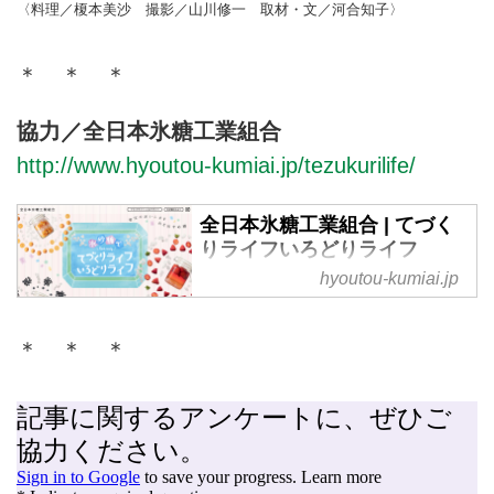
〈料理／榎本美沙 撮影／山川修一 取材・文／河合知子〉
＊ ＊ ＊
協力／全日本氷糖工業組合
http://www.hyoutou-kumiai.jp/tezukurilife/
全日本氷糖工業組合 | てづく
りライフいろどりライフ
hyoutou-kumiai.jp
果実のおいしさを引き出す砂糖。
氷砂糖でくらしをもっとカラフル
に。梅酒づくりでおなじみの氷砂
＊ ＊ ＊
糖は、じつは梅以外の果実とも相
性Good。色とりどりのフルーツ
を使って手づくりを楽しめる氷砂
糖の世界、あなたものぞいてみま
せんか。