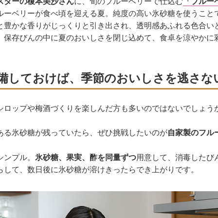
スターの榎本美沙さん
に、旬のブルーベリーで仕込む
「ブルー
ルーベリーが食べ頃を迎える夏。純度の高い氷砂糖を使うこと
と豊かな香りがじっくりと引き出され、透明感あふれる色合い
。保存びんの中に夏のおいしさを閉じ込めて、食卓を涼やかに
備しておけば、季節のおいしさを逃さな
シロップや梅酒づくりを楽しんだ方も多いのではないでしょう
ある氷砂糖が残っていたら、ぜひ挑戦したいのが
自家製のフル
シンプル。
氷砂糖、果実、酢を同量ずつ
用意して、消毒したび
らして、数日後に氷砂糖が溶けきったらでき上がりです。