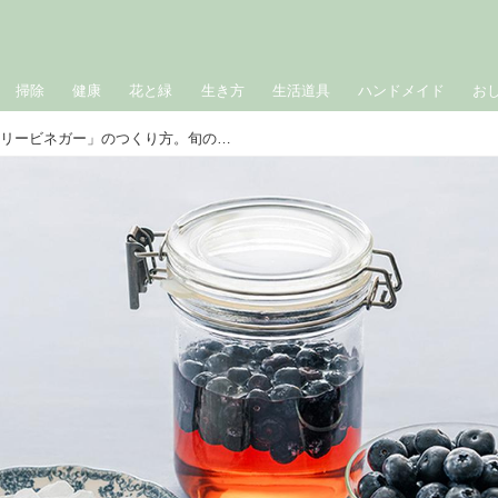
掃除
健康
花と緑
生き方
生活道具
ハンドメイド
お
夏の仕込みもの「ブルーベリービネガー」のつくり方。旬の果実を“氷砂糖と酢に漬けるだけ”のかんたんビネガーと2つのアレンジレシピ｜氷砂糖で楽しむ季節の家仕事／榎本美沙さん