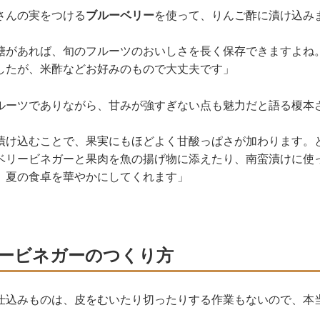
さんの実をつける
ブルーベリー
を使って、りんご酢に漬け込み
糖があれば、旬のフルーツのおいしさを長く保存できますよね
したが、米酢などお好みのもので大丈夫です」
ルーツでありながら、甘みが強すぎない点も魅力だと語る榎本
漬け込むことで、果実にもほどよく甘酸っぱさが加わります。
ベリービネガーと果肉を魚の揚げ物に添えたり、南蛮漬けに使
、夏の食卓を華やかにしてくれます」
ービネガーのつくり方
仕込みものは、皮をむいたり切ったりする作業もないので、本