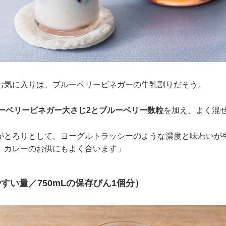
お気に入りは、ブルーベリービネガーの牛乳割りだそう。
ルーベリービネガー大さじ2とブルーベリー数粒
を加え、よく混
がとろりとして、ヨーグルトラッシーのような濃度と味わいが
、カレーのお供にもよく合います」
すい量／750mLの保存びん1個分）