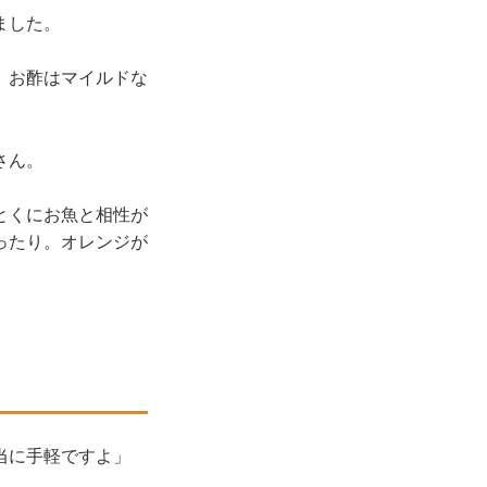
ました。
。お酢はマイルドな
さん。
とくにお魚と相性が
ったり。オレンジが
当に手軽ですよ」