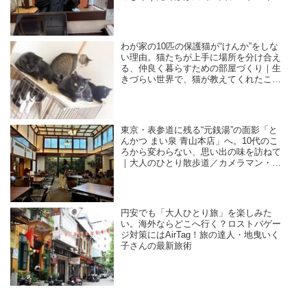
暮らし
わが家の10匹の保護猫が“けんか”をしな
い理由。猫たちが上手に場所を分け合え
る、仲良く暮らすための部屋づくり｜生
きづらい世界で、猫が教えてくれたこと
／咲セリ
東京・表参道に残る“元銭湯”の面影「と
んかつ まい泉 青山本店」へ。10代のこ
ろから変わらない、思い出の味を訪ねて
｜大人のひとり散歩道／カメラマン・石
黒美穂子さん
円安でも「大人ひとり旅」を楽しみた
い。海外ならどこへ行く？ロストバゲー
ジ対策にはAirTag！旅の達人・地曳いく
子さんの最新旅術