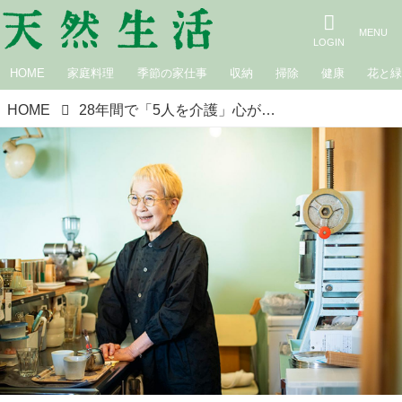
HOME
家庭料理
季節の家仕事
収納
掃除
健康
花と
HOME
28年間で「5人を介護」心が折れそうなときも夢を手放さない。77歳・横尾光子さんが守り続けた“自分らしく”あるための4つのルール