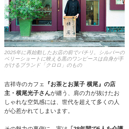
2025年に再始動したお店の前でパチリ。シルバーの
ベリーショートに映える黒のワンピースは自身が手
がけるブランド「クロロ」のもの
吉祥寺のカフェ
『お茶とお菓子 横尾』の店
主・横尾光子さん
が纏う、肩の力が抜けたお
しゃれな空気感には、世代を超えて多くの人
が心惹かれてしまいます。
その魅力の裏側に、実は
「28年間で5人を介護