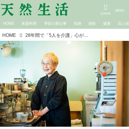
HOME
家庭料理
季節の家仕事
収納
掃除
健康
花と
HOME
28年間で「5人を介護」心が折れそうなときも夢を手放さない。77歳・横尾光子さんが守り続けた“自分らしく”あるための4つのルール