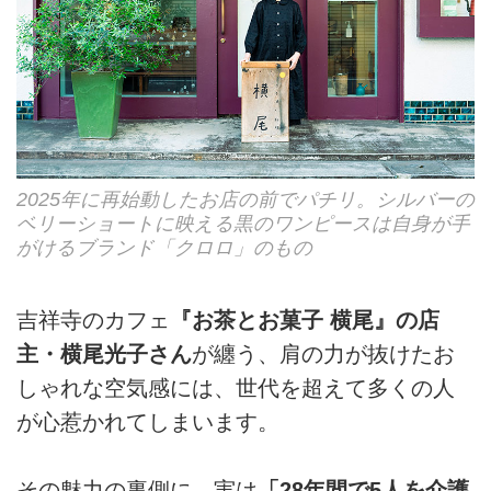
2025年に再始動したお店の前でパチリ。シルバーの
ベリーショートに映える黒のワンピースは自身が手
がけるブランド「クロロ」のもの
吉祥寺のカフェ
『お茶とお菓子 横尾』の店
主・横尾光子さん
が纏う、肩の力が抜けたお
しゃれな空気感には、世代を超えて多くの人
が心惹かれてしまいます。
その魅力の裏側に、実は
「28年間で5人を介護