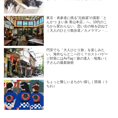
／咲セリ
東京・表参道に残る“元銭湯”の面影「と
んかつ まい泉 青山本店」へ。10代のこ
ろから変わらない、思い出の味を訪ねて
｜大人のひとり散歩道／カメラマン・石
黒美穂子さん
円安でも「大人ひとり旅」を楽しみた
い。海外ならどこへ行く？ロストバゲー
ジ対策にはAirTag！旅の達人・地曳いく
子さんの最新旅術
ちょっと難しいまちがい探し｜団扇（う
ちわ）