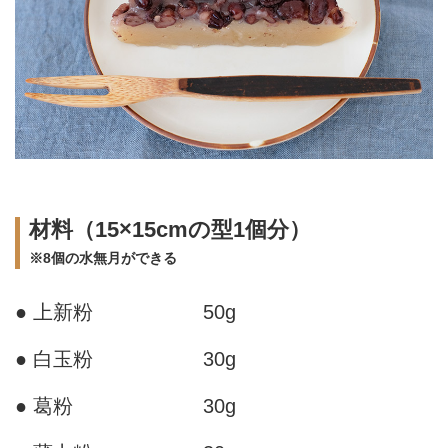
材料（15×15cmの型1個分）
※8個の水無月ができる
● 上新粉
50g
● 白玉粉
30g
● 葛粉
30g