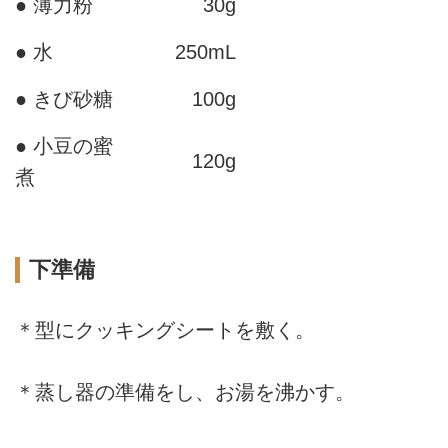
● 薄力粉
30g
● 水
250mL
● きび砂糖
100g
● 小豆の蜜
120g
煮
下準備
＊型にクッキングシートを敷く。
＊蒸し器の準備をし、お湯を沸かす。