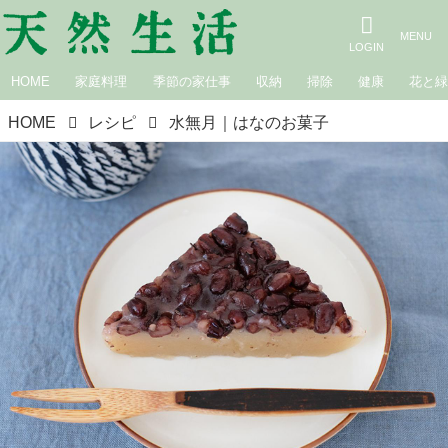
HOME
家庭料理
季節の家仕事
収納
掃除
健康
花と
HOME
レシピ
水無月｜はなのお菓子