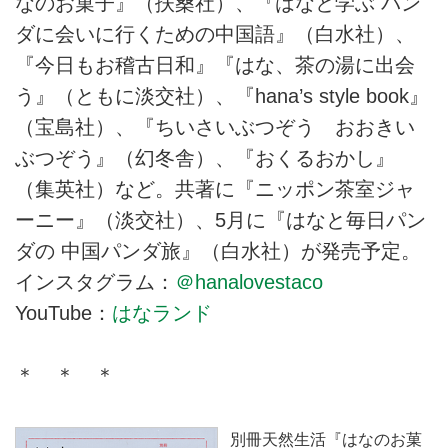
なのお菓子』（扶桑社）、『はなと学ぶ パン
ダに会いに行くための中国語』（白水社）、
『今日もお稽古日和』『はな、茶の湯に出会
う』（ともに淡交社）、『hana’s style book』
（宝島社）、『ちいさいぶつぞう おおきい
ぶつぞう』（幻冬舎）、『おくるおかし』
（集英社）など。共著に『ニッポン茶室ジャ
ーニー』（淡交社）、5月に『はなと毎日パン
ダの 中国パンダ旅』（白水社）が発売予定。
インスタグラム：
＠hanalovestaco
YouTube：
はなランド
＊ ＊ ＊
別冊天然生活『はなのお菓