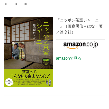
＊ ＊ ＊
『ニッポン茶室ジャーニ
ー』（藤森照信＋はな・著
／淡交社）
amazonで見る