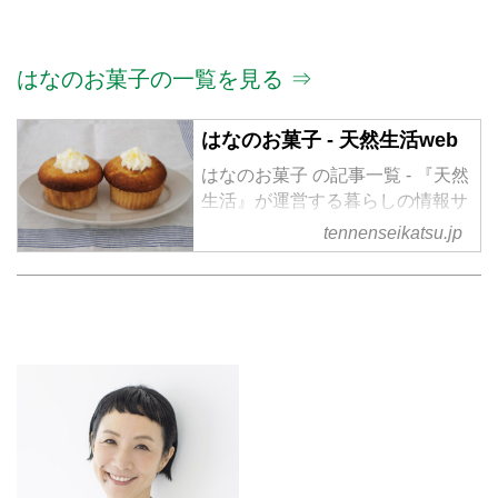
はなのお菓子の一覧を見る ⇒
はなのお菓子 - 天然生活web
はなのお菓子 の記事一覧 - 『天然
生活』が運営する暮らしの情報サ
イト。食やファッション、暮らし
tennenseikatsu.jp
の知恵はもちろん、Webオリジナ
ルの情報を毎日配信